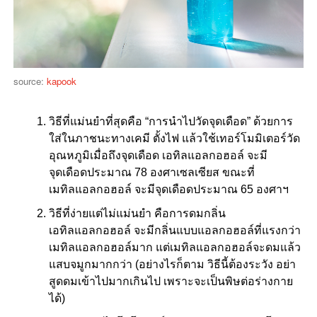
source:
kapook
วิธีที่แม่นยำที่สุดคือ “การนำไปวัดจุดเดือด” ด้วยการ
ใส่ในภาชนะทางเคมี ตั้งไฟ แล้วใช้เทอร์โมมิเตอร์วัด
อุณหภูมิเมื่อถึงจุดเดือด เอทิลแอลกอฮอล์ จะมี
จุดเดือดประมาณ 78 องศาเซลเซียส ขณะที่
เมทิลแอลกอฮอล์ จะมีจุดเดือดประมาณ 65 องศาฯ
วิธีที่ง่ายแต่ไม่แม่นยำ คือการดมกลิ่น
เอทิลแอลกอฮอล์ จะมีกลิ่นแบบแอลกอฮอล์ที่แรงกว่า
เมทิลแอลกอฮอล์มาก แต่เมทิลแอลกอฮอล์จะดมแล้ว
แสบจมูกมากกว่า (อย่างไรก็ตาม วิธีนี้ต้องระวัง อย่า
สูดดมเข้าไปมากเกินไป เพราะจะเป็นพิษต่อร่างกาย
ได้)