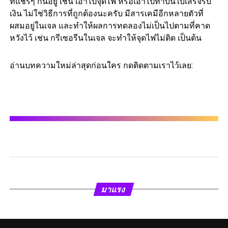
ที่แชร์ๆ กันอยู่ เช่น เอาไปจุดไฟ หรือเอาไปทาบนใบเสร็จรับ
เงิน ไม่ใช่วิธีการที่ถูกต้องนะครับ มีสารเคมีอีกหลายตัวที่
ผสมอยู่ในเจล และทำให้ผลการทดลองไม่เป็นไปตามที่คาด
หวังไว้ เช่น กรีเซอรีนในเจล จะทำให้จุดไฟไม่ติด เป็นต้น
อ่านบทความใหม่ล่าสุดก่อนใคร กดติดตามเราไว้เลย:
มาแรง