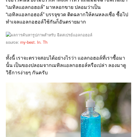
“เมทิลแอลกอฮอล์” มาหลอกขาย ปลอมว่าเป็น
“เอทิลแอลกอฮอล์” บรรจุขวด ติดฉลากให้คนหลงเชื่อ ซื้อไป
ทำเจลแอลกอฮอล์ใช้กันก็อันตรายมาก
source:
my-best. In. Th
ทั้งนี้ เราจะตรวจสอบได้อย่างไรว่า แอลกอฮอล์ที่เราซื้อมา
นั้น เป็นของปลอมจากเมทิลแอลกอฮอล์หรือเปล่า ลองมาดู
วิธีการง่ายๆ กันครับ