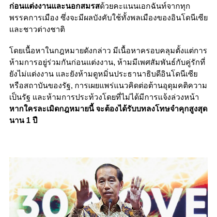
ก่อนแต่งงานและนอกสมรส
ด้วยคะแนน
เอกฉันท์จากทุก
พรรคการเมือง ซึ่งจะมีผลบังคับใช้ทั้งพลเมืองของอินโดนีเซีย
และชาวต่างชาติ
โดยเนื้อหาในกฎหมายดังกล่าว มีเนื้อหาครอบคลุมตั้งแต่การ
ห้ามการอยู่ร่วมกันก่อนแต่งงาน, ห้ามมีเพศสัมพันธ์กับคู่รักที่
ยังไม่แต่งงาน และยังห้ามดูหมิ่นประธานาธิบดีอินโดนีเซีย
หรือสถาบันของรัฐ, การเผยแพร่แนวคิดต่อต้านอุดุมคติความ
เป็นรัฐ และห้ามการประท้วงโดยที่ไม่ได้มีการแจ้งล่วงหน้า
หากใครละเมิดกฎหมายนี้ จะต้องได้รับบทลงโทษจำคุกสูงสุด
นาน 1 ปี