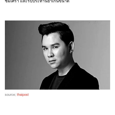
ซึมเศร้า และรับประทานยาเกินขนาด
source;
thaipost