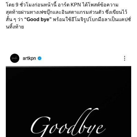
โดย 9 ชั่วโมงก่อนหน้านี้ อาร์ต KPN ได้โพสต์ข้อความ
สุดท้ายผ่านทางเฟซบุ๊กและอินสตาแกรมส่วนตัว ซึ่งเขียนไว้
สั้น ๆ ว่า
“Good bye”
พร้อมใช้อีโมจิรูปโบกมือลาเป็นแคปชั่
นทิ้งท้าย