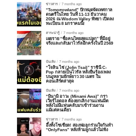
ข่าวสาร
7 months ago
“Tomorrowland” ปักหมุดจัดเทศกาล
ดนตรีในไทย วันที่ 11-13 ธันวาคม
2026 ณ Wisdom Valley พัทยา เปิดลง
ทะเบียน 8 มกราคมนี้!
สาระน่ารู้
7 months ago
เผยราย “ชื่อคนไทยสุดแปลก” ที่มีอยู่
จริงและกลับมาไวรัลอีกครั้งในปี 2569
บันเทิง
7 months ago
“โจลิน ไช่ (Jolin Tsai)” ราชินี C-
Pop กลายเป็นไวรัล หลังยืนร้องเพลง
บนงูหลามยักษ์ยาว 30 เมตร ใน
คอนเสิร์ตล่าสุด
บันเทิง
7 months ago
“มินามิ อาวะ (Minami Awa)” กรา
เวียร์ไอดอล ต้องยกเลิกงานแฟนมีต
หลังไม่มีแฟนคลับมาเข้าร่วมงาน
แม้แต่คนเดียว
ข่าวสาร
7 months ago
อึ้งทั้งโซเชียล! สองพ่อลูกร่วมใจกันทำ
“OnlyFans” หลังห้ามลูกแล้วไม่ฟัง