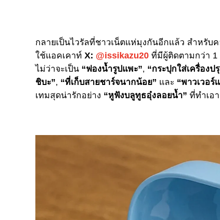
กลายเป็นไวรัลที่ชาวเน็ตแห่มุงกันอีกแล้ว สำหร
ใช้แอคเคาท์
X:
@issikazu20
ที่มีผู้ติดตามกว่า
1
ไม่ว่าจะเป็น
“
ฟองน้ำรูปแพะ”
,
“กระปุกใส่เครื่องป
ชิบะ”
,
“ที่เก็บสายชาร์จนากน้อย”
และ
“พาวเวอร์
เทมสุดน่ารักอย่าง
“หูฟังบลูทูธอุ๋งลอยน้ำ”
ที่ทำเอ