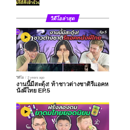
วิดีโอล่าสุด
วิดีโอ
2 years ago
งานนี้มีสะดุ้ง! ท้าชาวต่างชาติรีแอคห
นังผีไทย EP.5