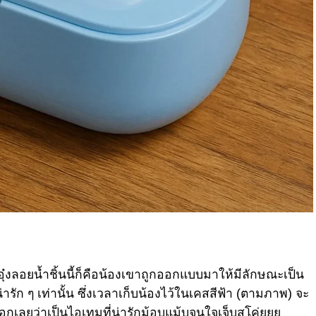
ุ๋งลอยน้ำชิ้นนี้ก็คือน้องเขาถูกออกแบบมาให้มีลักษณะเป็น
ารัก ๆ เท่านั้น ซึ่งเวลาเก็บน้องไว้ในเคสสีฟ้า (ตามภาพ) จะ
บอกเลยว่าเป็นไอเทมที่น่ารักม้อบแม้บจนใจเจ็บสุโค่ยยย