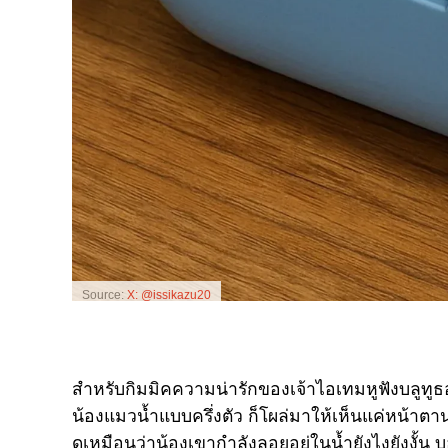
Source:
X: @issikazu20
สำหรับกิมมิคความน่ารักของเจ้าไอเทมหูฟังบลูทูธอ
น้องแมวน้ำแบบครึ่งตัว ก็โผล่มาให้เห็นแค่หน้าตาน่
ดูเหมือนว่าน้องเขากำลังลอยอยู่ในน้ำยังไงยังงั้น 