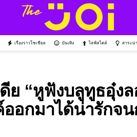
เรื่องราวโซเชียล
บันเทิง
ไลฟ์สไตล์
สาระน่าร
ดีย “หูฟังบลูทูธอุ๋ง
รค์ออกมาได้น่ารักจ