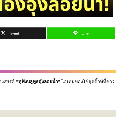
Tweet
Line
้างสรรค์
“หูฟังบลูทูธอุ๋งลอยน้ำ”
ไอเทมของใช้สุดคิ้วท์ที่ชาว