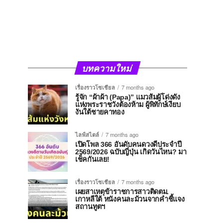
บทความใหม่
เรื่องราวโซเชียล
7 months ago
รู้จัก “ผ้าผ้า (Papa)” แมวส้มผู้โด่งดัง
แห่งพระราชวังต้องห้าม ผู้พิทักษ์เงียบ
งันใต้ชายคาทอง
ไลฟ์สไตล์
7 months ago
เปิดโพล 366 อันดับคนดวงดีประจำปี
2569/2026 ฉบับญี่ปุ่น เกิดวันไหน? มา
เช็คกันเลย!
เรื่องราวโซเชียล
7 months ago
เผยสาเหตุข้าราชการสาวติดตม.
เกาหลีใต้ หนังคนละม้วนจากคำชี้แจง
สถานทูตฯ