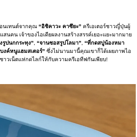
ับคอนเทนต์จากคุณ
“อิชิคาวะ คาซึยะ”
ครีเอเตอร์ชาวญี่ปุ่นผู้
 แสน
คน เจ้าของไอเดียผลงานสร้างสรรค์เยอะแยะมากมาย
รุงรูปนกกระทุง”
,
“จานซอสรูปโลมา”
,
“ที่กดสบู่น้องหมา
แบงค์หนูแฮมสเตอร์”
ซึ่งไม่นานมานี้คุณเขาก็ได้เผยภาพไอ
าชาวเน็ตแห่กดไลก์ให้กับความครีเอทีฟกันเพียบ!