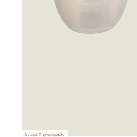
Source:
X: @issikazu20