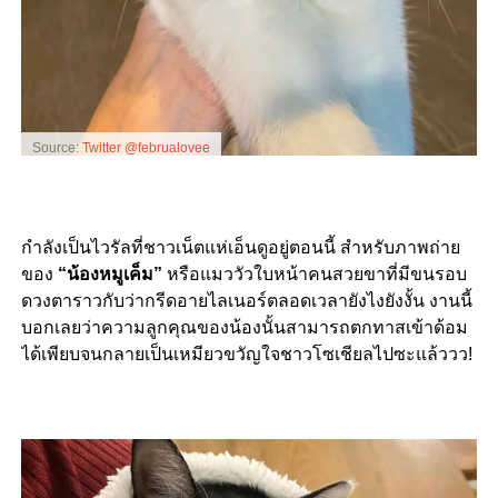
Source:
Twitter @februalovee
กำลังเป็นไวรัลที่ชาวเน็ตแห่เอ็นดูอยู่ตอนนี้ สำหรับภาพถ่าย
ของ
“น้องหมูเค็ม”
หรือแมววัวใบหน้าคนสวยขาที่มีขนรอบ
ดวงตาราวกับว่ากรีดอายไลเนอร์ตลอดเวลายังไงยังงั้น งานนี้
บอกเลยว่าความลูกคุณของน้องนั้นสามารถตกทาสเข้าด้อม
ได้เพียบจนกลายเป็นเหมียวขวัญใจชาวโซเชียลไปซะแล้ววว!