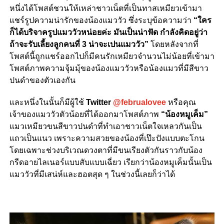
หนึ่งได้โพสต์ชวนให้เหล่าชาวเน็ตที่เป็นทาสเหมียวเข้ามา
แชร์รูปความน่ารักของน้องแมววัว ซึ่งระบุข้อความว่า
“ใคร
ก็ได้บริจาครูปแมววัวหน่อยค่ะ มันเป็นน่าฟัด กำลังคิดอยู่ว่า
ถ้าจะรับเลี้ยงลูกคนที่ 3 น่าจะเปนแมววัว”
โดยหลังจากที่
โพสต์นี้ถูกแชร์ออกไปก็มีคนรักเหมียวจำนวนไม่น้อยที่เข้ามา
โพสต์ภาพความจุ้มมุ้ของน้องแมววัวหรือน้องแมวที่มีสีขาว
ปนดำของตัวเองกัน
และหนึ่งในนั้นก็มีผู้ใช้
Twitter
@februalovee
หรือคุณ
เจ้าของแมววัวตัวน้อยที่ได้ออกมาโพสต์ภาพ
“น้องหมูเค็ม”
แมวเหมียวขนสีขาวปนดำที่ทำเอาชาวเน็ตใจเหลวกันเป็น
แถวเป็นแนว เพราะความสวยของน้องที่เป๊ะปังแบบตะโกน
โดยเฉพาะช่วงบริเวณดวงตาที่มีขนเรียงตัวกันราวกับน้อง
กรีดอายไลเนอร์แบบสับแบบเฉี่ยว เรียกว่าน้องหมูเค็มนั้นเป็น
แมววัวที่มีเสน่ห์และฮอตสุด ๆ ในช่วงนี้เลยก็ว่าได้