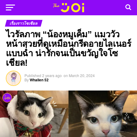
เรื่องราวโซเชียล
ไวรัลภาพ “น้องหมูเค็ม” แมววัว
หน้าสวยที่ดูเหมือนกรีดอายไลเนอร์
แบบฉ่ำ น่ารักจนเป็นขวัญใจโซ
เชียล!
Published
2 years ago
on
March 20, 2024
By
Whalien 52