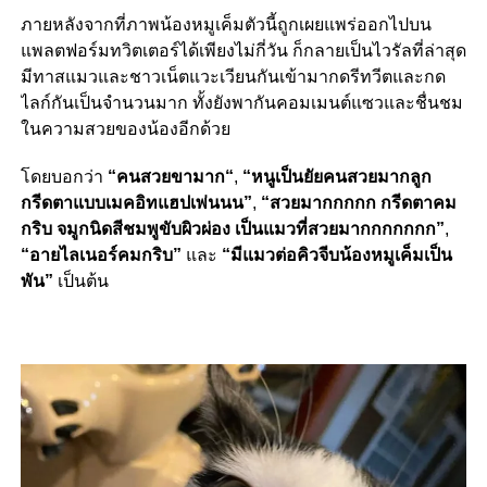
ภายหลังจากที่ภาพน้องหมูเค็มตัวนี้ถูกเผยแพร่ออกไปบน
แพลตฟอร์มทวิตเตอร์ได้เพียงไม่กี่วัน ก็กลายเป็นไวรัลที่ล่าสุด
มีทาสแมวและชาวเน็ตแวะเวียนกันเข้ามากดรีทวีตและกด
ไลก์กันเป็นจำนวนมาก ทั้งยังพากันคอมเมนต์แซวและชื่นชม
ในความสวยของน้องอีกด้วย
โดยบอกว่า
“
คนสวยขามาก
“
,
“หนูเป็นยัยคนสวยมากลูก
กรีดตาแบบเมคอิทแฮปเพ่นนน”
,
“สวยมากกกกก กรีดตาคม
กริบ จมูกนิดสีชมพูขับผิวผ่อง เป็นแมวที่สวยมากกกกกกก”
,
“อายไลเนอร์คมกริบ”
และ
“
มีแมวต่อคิวจีบน้องหมูเค็มเป็น
พัน
”
เป็นต้น