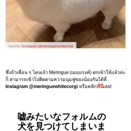
Source:
Instagram @meringuewhitecorgi
ซึ่งถ้าเพื่อน ๆ โดนเจ้า Meringue (เมอแรงค์) ตกเข้าให้แล้วล่ะ
ก็ สามารถเข้าไปติดตามความนุ่มฟูของน้องกันได้ที่
Instagram @meringuewhitecorgi
หรือคลิก
ที่นี่
เลย!
嘘みたいなフォルムの
犬を見つけてしまいま