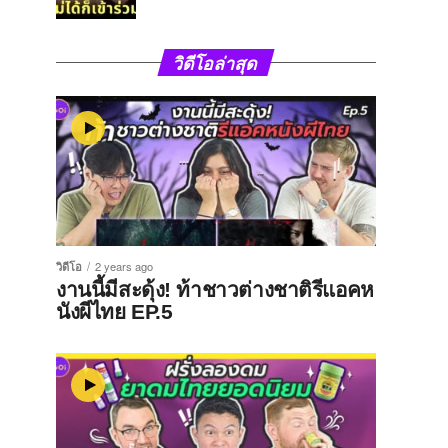
วิดีโอล่าสุด
วิดีโอ
2 years ago
งานนี้มีสะดุ้ง! ท้าชาวต่างชาติรีแอคห
นังผีไทย EP.5