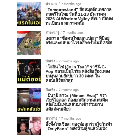
ข่าวสาร
7 months ago
“Tomorrowland” ปักหมุดจัดเทศกาล
ดนตรีในไทย วันที่ 11-13 ธันวาคม
2026 ณ Wisdom Valley พัทยา เปิดลง
ทะเบียน 8 มกราคมนี้!
สาระน่ารู้
7 months ago
เผยราย “ชื่อคนไทยสุดแปลก” ที่มีอยู่
จริงและกลับมาไวรัลอีกครั้งในปี 2569
บันเทิง
7 months ago
“โจลิน ไช่ (Jolin Tsai)” ราชินี C-
Pop กลายเป็นไวรัล หลังยืนร้องเพลง
บนงูหลามยักษ์ยาว 30 เมตร ใน
คอนเสิร์ตล่าสุด
บันเทิง
7 months ago
“มินามิ อาวะ (Minami Awa)” กรา
เวียร์ไอดอล ต้องยกเลิกงานแฟนมีต
หลังไม่มีแฟนคลับมาเข้าร่วมงาน
แม้แต่คนเดียว
ข่าวสาร
7 months ago
อึ้งทั้งโซเชียล! สองพ่อลูกร่วมใจกันทำ
“OnlyFans” หลังห้ามลูกแล้วไม่ฟัง