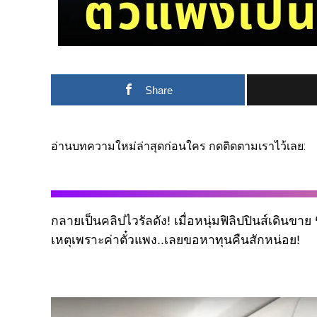
Share
อ่านบทความใหม่ล่าสุดก่อนใคร กดติดตามเราไว้เลย:
กลายเป็นคลิปไวรัลดัง
! เมื่อ
หนุ่มฟิลิปปินส์เดินขาย
เหตุเพราะค่าตั๋วแพง
..
เลยขอหาทุนคืนสักหน่อย
!