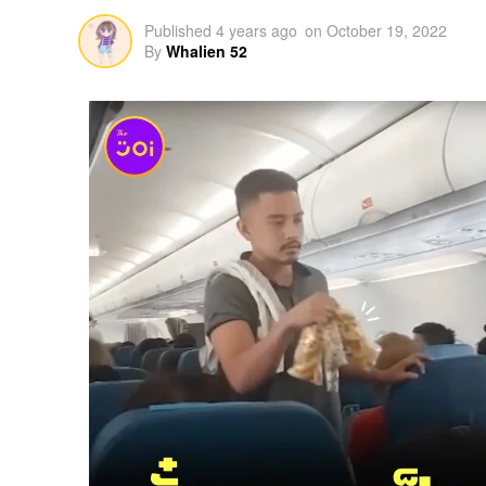
Published
4 years ago
on
October 19, 2022
By
Whalien 52