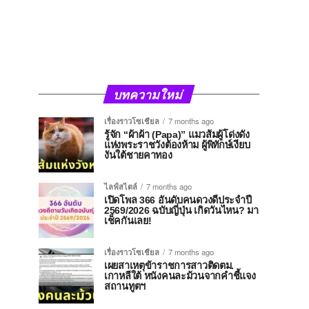
บทความใหม่
เรื่องราวโซเชียล
7 months ago
รู้จัก “ผ้าผ้า (Papa)” แมวส้มผู้โด่งดัง
แห่งพระราชวังต้องห้าม ผู้พิทักษ์เงียบ
งันใต้ชายคาทอง
ไลฟ์สไตล์
7 months ago
เปิดโพล 366 อันดับคนดวงดีประจำปี
2569/2026 ฉบับญี่ปุ่น เกิดวันไหน? มา
เช็คกันเลย!
เรื่องราวโซเชียล
7 months ago
เผยสาเหตุข้าราชการสาวติดตม.
เกาหลีใต้ หนังคนละม้วนจากคำชี้แจง
สถานทูตฯ