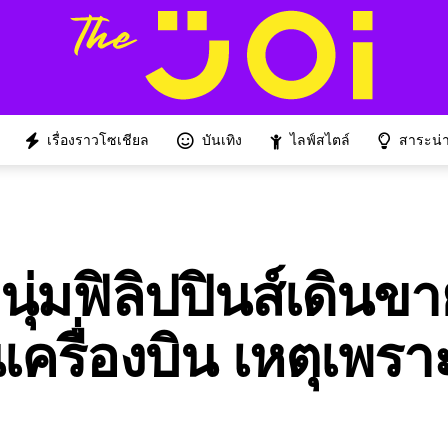
เรื่องราวโซเชียล
บันเทิง
ไลฟ์สไตล์
สาระน่าร
หนุ่มฟิลิปปินส์เดินขา
ครื่องบิน เหตุเพรา