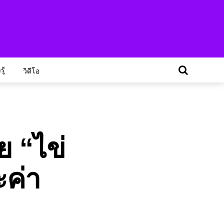
ู้
วิดีโอ
ย “ไข่
ะค่า