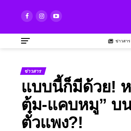
ข่าวสาร
ข่าวสาร
แบบนี้ก็มีด้วย! 
ต้ม-แคบหมู” บนเ
ตั๋วแพง?!