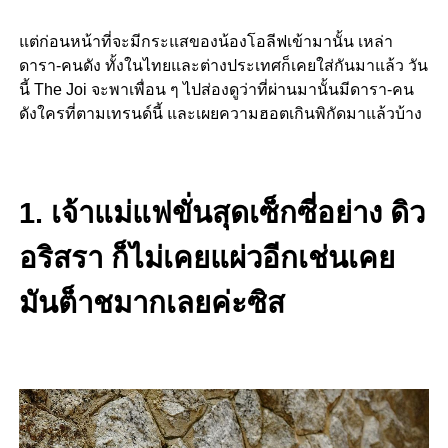
แต่ก่อนหน้าที่จะมีกระแสของน้องโอลีฟเข้ามานั้น เหล่า
ดารา-คนดัง ทั้งในไทยและต่างประเทศก็เคยใส่กันมาแล้ว วัน
นี้ The Joi จะพาเพื่อน ๆ ไปส่องดูว่าที่ผ่านมานั้นมีดารา-คน
ดังใครที่ตามเทรนด์นี้ และเผยความฮอตเกินพิกัดมาแล้วบ้าง
1. เจ้าแม่แฟขั่นสุดเซ็กซี่อย่าง ดิว
อริสรา ก็ไม่เคยแผ่วอีกเช่นเคย
มันต็าชมากเลยค่ะซิส