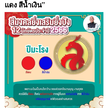
แดง สีน้ำเงิน”