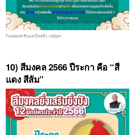
Facebook/ซินแสเป็นหนึ่ง วงษ์ภูดร
10) สีมงคล 2566 ปีระกา คือ “สี
แดง สีส้ม”