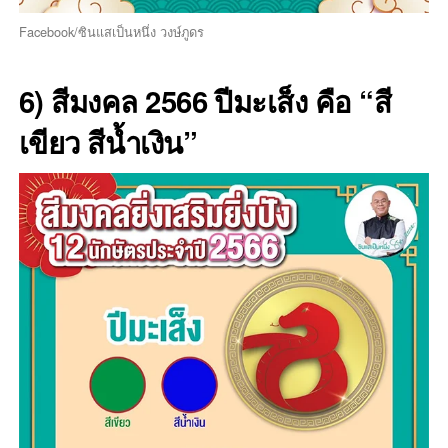
Facebook/ซินแสเป็นหนึ่ง วงษ์ภูดร
6) สีมงคล 2566 ปีมะเส็ง คือ “สี
เขียว สีน้ำเงิน”