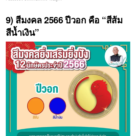
9) สีมงคล 2566 ปีวอก คือ “สีส้ม
สีน้ำเงิน”