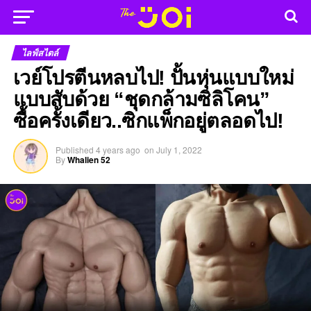
ไลฟ์สไตล์
เวย์โปรตีนหลบไป! ปั้นหุ่นแบบใหม่
แบบสับด้วย “ชุดกล้ามซิลิโคน”
ซื้อครั้งเดียว..ซิกแพ็กอยู่ตลอดไป!
Published
4 years ago
on
July 1, 2022
By
Whalien 52