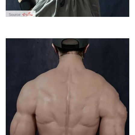
Source:
ขำเกิ๊น