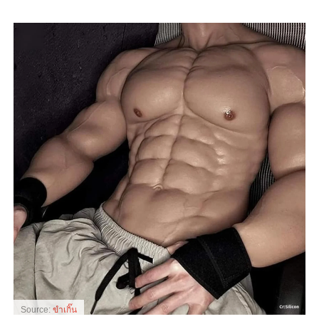
Source:
ขำเกิ๊น