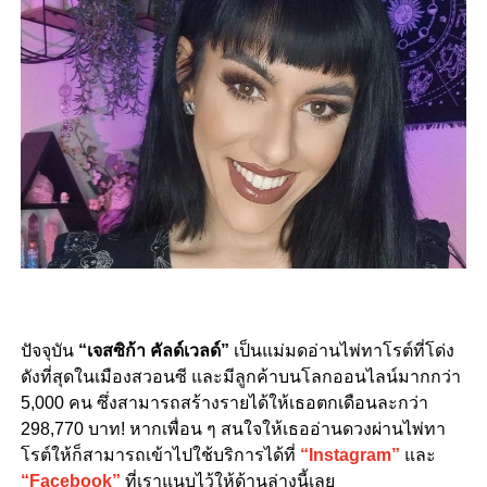
ปัจจุบัน
“เจสซิก้า คัลด์เวลด์”
เป็นแม่มดอ่านไพ่ทาโรต์ที่โด่ง
ดังที่สุดในเมืองสวอนซี และมีลูกค้าบนโลกออนไลน์มากกว่า
5,000 คน ซึ่งสามารถสร้างรายได้ให้เธอตกเดือนละกว่า
298,770 บาท! หากเพื่อน ๆ สนใจให้เธออ่านดวงผ่านไพ่ทา
โรต์ให้ก็สามารถเข้าไปใช้บริการได้ที่
“Instagram”
และ
“Facebook”
ที่เราแนบไว้ให้ด้านล่างนี้เลย