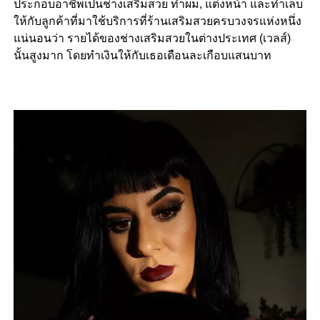
ประกอบอาชีพเป็นช่างเสริมสวย ทำผม, แต่งหน้า และทำเล็บ
ให้กับลูกค้าที่มาใช้บริการที่ร้านเสริมสวยครบวงจรแห่งหนึ่ง
แน่นอนว่า รายได้ของช่างเสริมสวยในต่างประเทศ (เวลส์)
นั้นสูงมาก โดยทำเงินให้กับเธอเดือนละเกือบแสนบาท