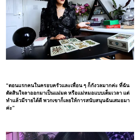
“ตอนแรกคนในครอบครัวและเพื่อน ๆ ก็กังวลมากค่ะ ที่ฉัน
ตัดสินใจลาออกมาเป็นแม่มด หรือแม่หมอแบบเต็มเวลา แต่
ทำแล้วมีรายได้ดี พวกเขาก็เลยให้การสนับสนุนฉันเสมอมา
ค่ะ”