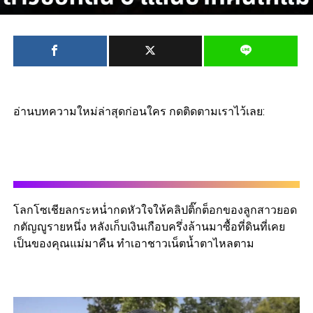
อ่านบทความใหม่ล่าสุดก่อนใคร กดติดตามเราไว้เลย:
โลกโซเชียลกระหน่ำกดหัวใจให้คลิปติ๊กต็อกของลูกสาวยอด
กตัญญูรายหนึ่ง หลังเก็บเงินเกือบครึ่งล้านมาซื้อที่ดินที่เคย
เป็นของคุณแม่มาคืน ทำเอาชาวเน็ตน้ำตาไหลตาม