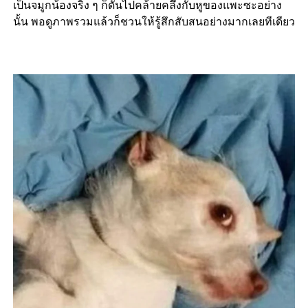
เป็นจมูกน้องจริง ๆ ก็ดันไปคล้ายคลึงกับหูของแพะซะอย่าง
นั้น พอดูภาพรวมแล้วก็ชวนให้รู้สึกสับสนอย่างมากเลยทีเดียว