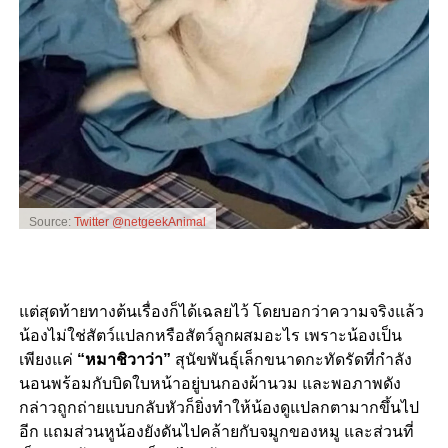
Source:
Twitter @netgeekAnimal
แต่สุดท้ายทางต้นเรื่องก็ได้เฉลยไว้ โดยบอกว่าความจริงแล้ว
น้องไม่ใช่สัตว์แปลกหรือสัตว์ลูกผสมอะไร เพราะน้องเป็น
เพียงแค่
“หมาชิวาว่า”
สุนัขพันธุ์เล็กขนาดกะทัดรัดที่กำลัง
นอนพร้อมกับบิดใบหน้าอยู่บนกองผ้านวม และพอภาพดัง
กล่าวถูกถ่ายแบบกลับหัวก็ยิ่งทำให้น้องดูแปลกตามากขึ้นไป
อีก แถมส่วนหูน้องยังดันไปคล้ายกับจมูกของหมู และส่วนที่