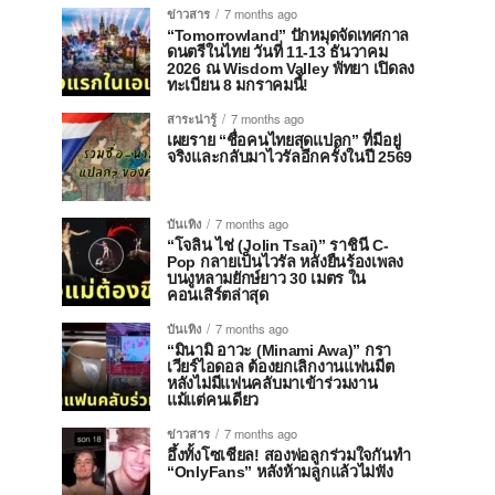
ข่าวสาร
7 months ago
“Tomorrowland” ปักหมุดจัดเทศกาล
ดนตรีในไทย วันที่ 11-13 ธันวาคม
2026 ณ Wisdom Valley พัทยา เปิดลง
ทะเบียน 8 มกราคมนี้!
สาระน่ารู้
7 months ago
เผยราย “ชื่อคนไทยสุดแปลก” ที่มีอยู่
จริงและกลับมาไวรัลอีกครั้งในปี 2569
บันเทิง
7 months ago
“โจลิน ไช่ (Jolin Tsai)” ราชินี C-
Pop กลายเป็นไวรัล หลังยืนร้องเพลง
บนงูหลามยักษ์ยาว 30 เมตร ใน
คอนเสิร์ตล่าสุด
บันเทิง
7 months ago
“มินามิ อาวะ (Minami Awa)” กรา
เวียร์ไอดอล ต้องยกเลิกงานแฟนมีต
หลังไม่มีแฟนคลับมาเข้าร่วมงาน
แม้แต่คนเดียว
ข่าวสาร
7 months ago
อึ้งทั้งโซเชียล! สองพ่อลูกร่วมใจกันทำ
“OnlyFans” หลังห้ามลูกแล้วไม่ฟัง