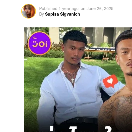
Published
1 year ago
on
June 26, 2025
By
Supisa Sigvanich