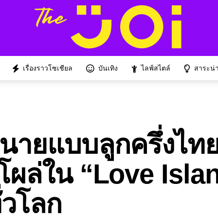
เรื่องราวโซเชียล
บันเทิง
ไลฟ์สไตล์
สาระน่าร
” นายแบบลูกครึ่งไท
 โผล่ใน “Love Isla
่วโลก