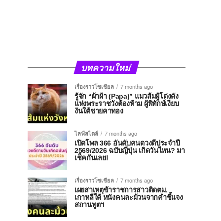
บทความใหม่
เรื่องราวโซเชียล
7 months ago
รู้จัก “ผ้าผ้า (Papa)” แมวส้มผู้โด่งดัง
แห่งพระราชวังต้องห้าม ผู้พิทักษ์เงียบ
งันใต้ชายคาทอง
ไลฟ์สไตล์
7 months ago
เปิดโพล 366 อันดับคนดวงดีประจำปี
2569/2026 ฉบับญี่ปุ่น เกิดวันไหน? มา
เช็คกันเลย!
เรื่องราวโซเชียล
7 months ago
เผยสาเหตุข้าราชการสาวติดตม.
เกาหลีใต้ หนังคนละม้วนจากคำชี้แจง
สถานทูตฯ