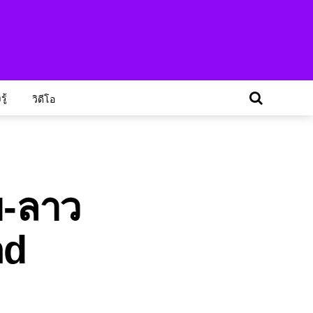
ู้
วิดีโอ
ย-ลาว
nd