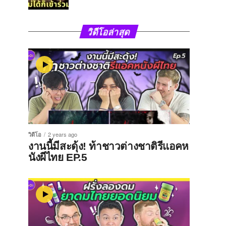
วิดีโอล่าสุด
วิดีโอ
2 years ago
งานนี้มีสะดุ้ง! ท้าชาวต่างชาติรีแอคห
นังผีไทย EP.5