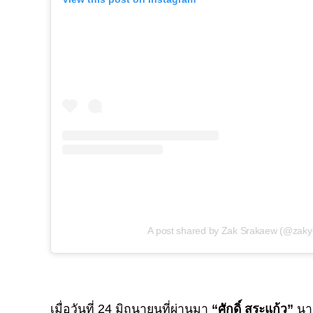
A post shared by Zak Srakaew (@zaky
เมื่อวันที่ 24 มิถุนายนที่ผ่านมา
“ศักดิ์ สระแก้ว”
นาย