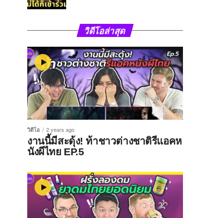
วิดีโอล่าสุด
วิดีโอ
2 years ago
งานนี้มีสะดุ้ง! ท้าชาวต่างชาติรีแอคห
นังผีไทย EP.5