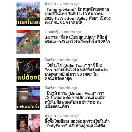
ข่าวสาร
7 months ago
“Tomorrowland” ปักหมุดจัดเทศกาล
ดนตรีในไทย วันที่ 11-13 ธันวาคม
2026 ณ Wisdom Valley พัทยา เปิดลง
ทะเบียน 8 มกราคมนี้!
สาระน่ารู้
7 months ago
เผยราย “ชื่อคนไทยสุดแปลก” ที่มีอยู่
จริงและกลับมาไวรัลอีกครั้งในปี 2569
บันเทิง
7 months ago
“โจลิน ไช่ (Jolin Tsai)” ราชินี C-
Pop กลายเป็นไวรัล หลังยืนร้องเพลง
บนงูหลามยักษ์ยาว 30 เมตร ใน
คอนเสิร์ตล่าสุด
บันเทิง
7 months ago
“มินามิ อาวะ (Minami Awa)” กรา
เวียร์ไอดอล ต้องยกเลิกงานแฟนมีต
หลังไม่มีแฟนคลับมาเข้าร่วมงาน
แม้แต่คนเดียว
ข่าวสาร
7 months ago
อึ้งทั้งโซเชียล! สองพ่อลูกร่วมใจกันทำ
“OnlyFans” หลังห้ามลูกแล้วไม่ฟัง