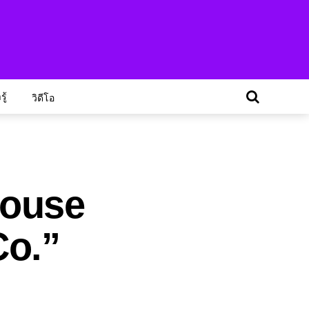
ู้
วิดีโอ
 House
Co.”