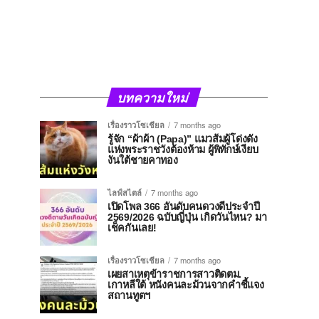
บทความใหม่
เรื่องราวโซเชียล
7 months ago
รู้จัก “ผ้าผ้า (Papa)” แมวส้มผู้โด่งดัง
แห่งพระราชวังต้องห้าม ผู้พิทักษ์เงียบ
งันใต้ชายคาทอง
ไลฟ์สไตล์
7 months ago
เปิดโพล 366 อันดับคนดวงดีประจำปี
2569/2026 ฉบับญี่ปุ่น เกิดวันไหน? มา
เช็คกันเลย!
เรื่องราวโซเชียล
7 months ago
เผยสาเหตุข้าราชการสาวติดตม.
เกาหลีใต้ หนังคนละม้วนจากคำชี้แจง
สถานทูตฯ