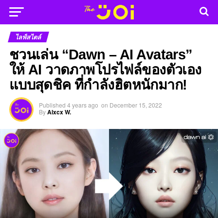
ไลฟ์สไตล์
ชวนเล่น “Dawn – AI Avatars”
ให้ AI วาดภาพโปรไฟล์ของตัวเอง
แบบสุดชิค ที่กำลังฮิตหนักมาก!
Published
4 years ago
on
December 15, 2022
By
Alxcx W.