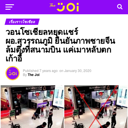
เรื่องราวโซเชียล
วอนโซเชียลหยุดแชร์
ผอ.สุวรรณภูมิ ยืนยันภาพชายจีน
ล้มตึงที่สนามบิน แค่เมาหลับตก
เก้าอี้
Published
7 years ago
on
January 30, 2020
By
The Joi