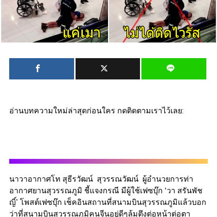
อ่านบทความใหม่ล่าสุดก่อนใคร กดติดตามเราไว้เลย:
นาวาอากาศโท สุธีรวัฒน์ สุวรรณวัฒน์ ผู้อำนวยการท่า
อากาศยานสุวรรณภูมิ ชี้แจงกรณี มีผู้ใช้เฟซบุ๊ก ‘วา สรันพัช
ญิ์’ โพสต์เฟซบุ๊ก เช็คอินสถานที่สนามบินสุวรรณภูมิแล้วบอก
ว่าที่สนามบินสุวรรณภูมิคนจีนอยู่ดีๆล้มตึงต่อหน้าต่อตา