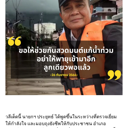
วลีเด็ดนี้ นายกฯ ประยุทธ์ ได้พูดขึ้นในระหว่างที่ตรวจเยี่ยม
ให้กำลังใจ และมอบถุงยังชีพให้กับประชาชน อำเภอ