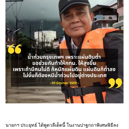
นายกฯ ประยุทธ์ ได้พูดวลีเด็ดนี้ ในงานปาฐกถาพิเศษพิธีลง