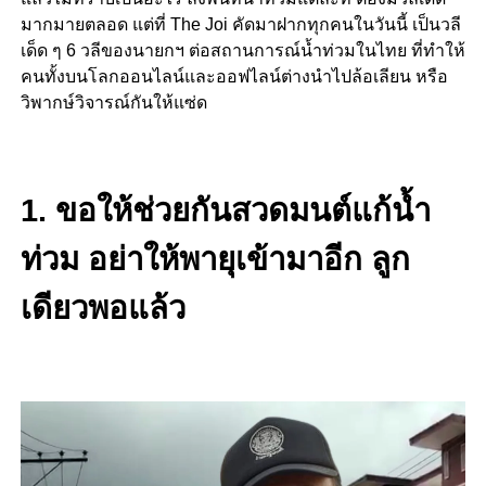
มากมายตลอด แต่ที่
The Joi คัดมาฝากทุกคนในวันนี้ เป็นวลี
เด็ด ๆ 6 วลีของนายกฯ ต่อสถานการณ์น้ำท่วมในไทย ที่ทำให้
คนทั้งบนโลกออนไลน์และออฟไลน์ต่างนำไปล้อเลียน หรือ
วิพากษ์วิจารณ์กันให้แซ่ด
1. ขอให้ช่วยกันสวดมนต์แก้น้ำ
ท่วม อย่าให้พายุเข้ามาอีก ลูก
เดียวพอแล้ว