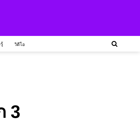
ู้
วิดีโอ
ก 3