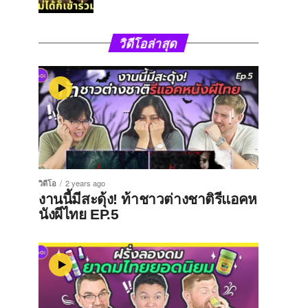
วิดีโอล่าสุด
วิดีโอ
2 years ago
งานนี้มีสะดุ้ง! ท้าชาวต่างชาติรีแอคห
นังผีไทย EP.5