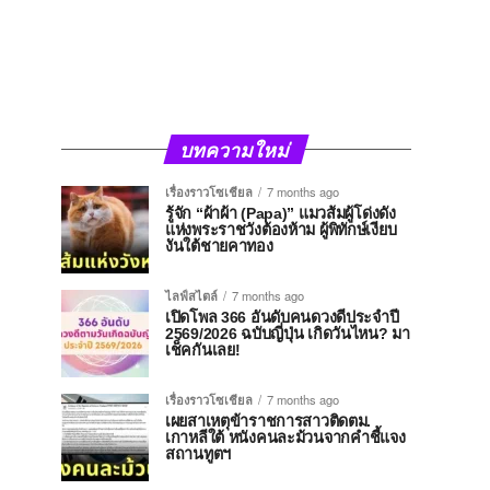
บทความใหม่
เรื่องราวโซเชียล
7 months ago
รู้จัก “ผ้าผ้า (Papa)” แมวส้มผู้โด่งดัง
แห่งพระราชวังต้องห้าม ผู้พิทักษ์เงียบ
งันใต้ชายคาทอง
ไลฟ์สไตล์
7 months ago
เปิดโพล 366 อันดับคนดวงดีประจำปี
2569/2026 ฉบับญี่ปุ่น เกิดวันไหน? มา
เช็คกันเลย!
เรื่องราวโซเชียล
7 months ago
เผยสาเหตุข้าราชการสาวติดตม.
เกาหลีใต้ หนังคนละม้วนจากคำชี้แจง
สถานทูตฯ