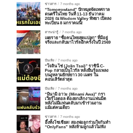
ข่าวสาร
7 months ago
“Tomorrowland” ปักหมุดจัดเทศกาล
ดนตรีในไทย วันที่ 11-13 ธันวาคม
2026 ณ Wisdom Valley พัทยา เปิดลง
ทะเบียน 8 มกราคมนี้!
สาระน่ารู้
7 months ago
เผยราย “ชื่อคนไทยสุดแปลก” ที่มีอยู่
จริงและกลับมาไวรัลอีกครั้งในปี 2569
บันเทิง
7 months ago
“โจลิน ไช่ (Jolin Tsai)” ราชินี C-
Pop กลายเป็นไวรัล หลังยืนร้องเพลง
บนงูหลามยักษ์ยาว 30 เมตร ใน
คอนเสิร์ตล่าสุด
บันเทิง
7 months ago
“มินามิ อาวะ (Minami Awa)” กรา
เวียร์ไอดอล ต้องยกเลิกงานแฟนมีต
หลังไม่มีแฟนคลับมาเข้าร่วมงาน
แม้แต่คนเดียว
ข่าวสาร
7 months ago
อึ้งทั้งโซเชียล! สองพ่อลูกร่วมใจกันทำ
“OnlyFans” หลังห้ามลูกแล้วไม่ฟัง