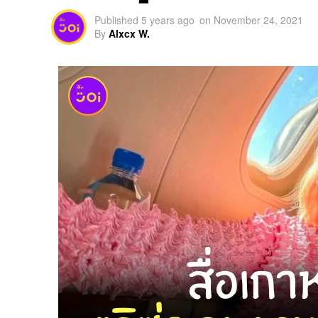
Published
5 years ago
on
November 24, 2021
By
Alxcx W.