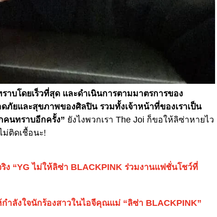
ข้องทราบโดยเร็วที่สุด และดำเนินการตามมาตรการของ
ัยและสุขภาพของศิลปิน รวมทั้งเจ้าหน้าที่ของเราเป็น
ุกคนทราบอีกครั้ง”
ยังไงพวกเรา The Joi ก็ขอให้ลิซ่าหายไว
ม่ติดเชื้อนะ!
จริง “YG ไม่ให้ลิซ่า BLACKPINK ร่วมงานแฟชั่นโชว์ที่
้กำลังใจนักร้องสาวในไอจีคุณแม่ “ลิซ่า BLACKPINK”