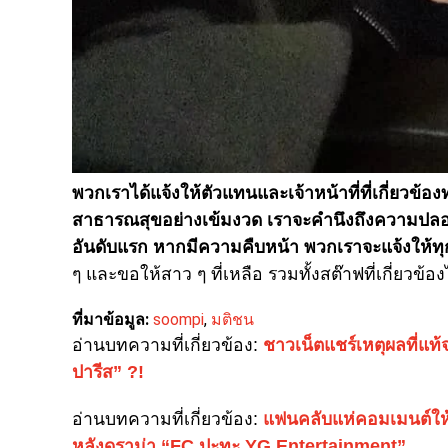
พวกเราได้แจ้งให้ตัวแทนและเจ้าหน้าที่ที่เกี่ยว
สาธารณสุขอย่างเข้มงวด เราจะคำนึงถึงความปลอดภ
อันดับแรก หากมีความคืบหน้า พวกเราจะแจ้งให้ท
ๆ และขอให้สาว ๆ ที่เหลือ รวมทั้งสต๊าฟที่เกี่ยวข้องไ
ที่มาข้อมูล:
soompi
,
มติชน
อ่านบทความที่เกี่ยวข้อง:
ชาวเน็ตแชร์เหตุผลที่แท้
ปารีส” ?!
อ่านบทความที่เกี่ยวข้อง:
แฟนคลับแห่คอมเมนต์ให
หลังดราม่า “FC ปะทะ YG Entertainment”