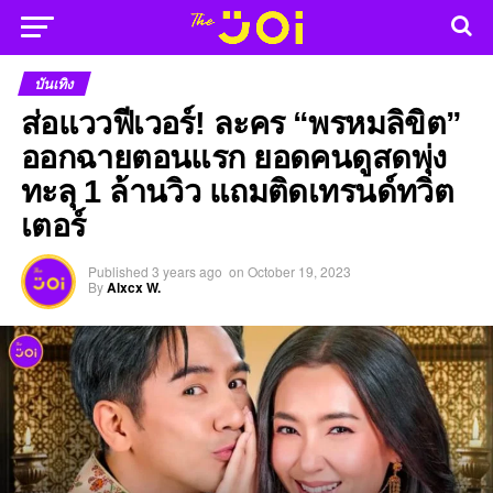
บันเทิง
ส่อแววฟีเวอร์! ละคร “พรหมลิขิต”
ออกฉายตอนแรก ยอดคนดูสดพุ่ง
ทะลุ 1 ล้านวิว แถมติดเทรนด์ทวิต
เตอร์
Published
3 years ago
on
October 19, 2023
By
Alxcx W.