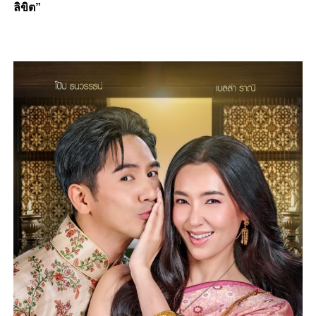
ลิขิต”