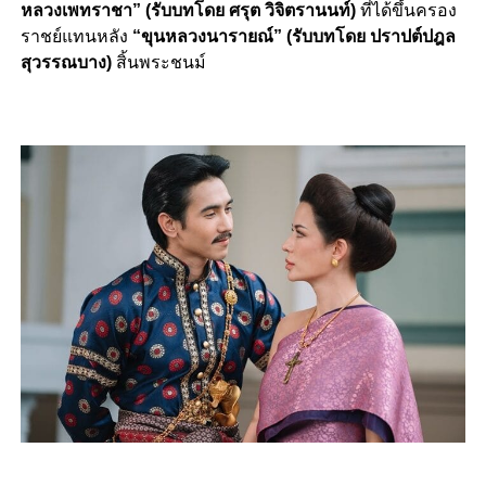
หลวงเพทราชา” (รับบทโดย ศรุต วิจิตรานนท์)
ที่ได้ขึ้นครอง
ราชย์แทนหลัง
“ขุนหลวงนารายณ์” (รับบทโดย ปราปต์ปฎล
สุวรรณบาง)
สิ้นพระชนม์