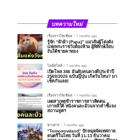
บทความใหม่
เรื่องราวโซเชียล
7 months ago
รู้จัก “ผ้าผ้า (Papa)” แมวส้มผู้โด่งดัง
แห่งพระราชวังต้องห้าม ผู้พิทักษ์เงียบ
งันใต้ชายคาทอง
ไลฟ์สไตล์
7 months ago
เปิดโพล 366 อันดับคนดวงดีประจำปี
2569/2026 ฉบับญี่ปุ่น เกิดวันไหน? มา
เช็คกันเลย!
เรื่องราวโซเชียล
7 months ago
เผยสาเหตุข้าราชการสาวติดตม.
เกาหลีใต้ หนังคนละม้วนจากคำชี้แจง
สถานทูตฯ
ข่าวสาร
7 months ago
“Tomorrowland” ปักหมุดจัดเทศกาล
ดนตรีในไทย วันที่ 11-13 ธันวาคม