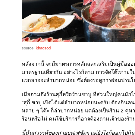
source:
khaosod
หลังจากนี้ จะมีมาตรการหลักและเสริมเป็นคู่มือออ
มาตรฐานเดียวกัน อย่างไรก็ตาม การจัดโต๊ะภายในร้าน
แรกอาจจะลำบากหน่อย ซึ่งต้องรอดูการผ่อนปรนในเ
เมื่อถามถึงร้านสุกี้หรือร้านชาบู ที่ส่วนใหญ่คนมัก
“สุกี้ ชาบู เปิดได้แต่ลำบากหน่อยนะครับ ต้องกินค
หลาย ๆ โต๊ะ ก็ลำบากหน่อย แต่ต้องเป็นร้าน 2 คูหา 
ร้อนหรือไม่ คนใช้บริการก็อาจต้องถามเจ้าของร้านด
นี่มันสวรรค์ของสายบุฟเฟ่ชัดๆ แต่ยังไงก็ออกไปก