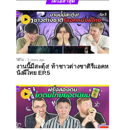
วิดีโอล่าสุด
วิดีโอ
2 years ago
งานนี้มีสะดุ้ง! ท้าชาวต่างชาติรีแอคห
นังผีไทย EP.5