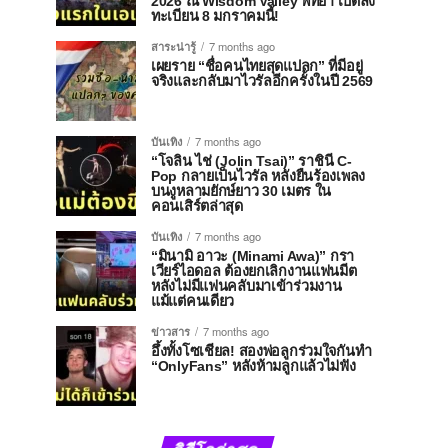
2026 ณ Wisdom Valley พัทยา เปิดลง
ทะเบียน 8 มกราคมนี้!
สาระน่ารู้
7 months ago
เผยราย “ชื่อคนไทยสุดแปลก” ที่มีอยู่
จริงและกลับมาไวรัลอีกครั้งในปี 2569
บันเทิง
7 months ago
“โจลิน ไช่ (Jolin Tsai)” ราชินี C-
Pop กลายเป็นไวรัล หลังยืนร้องเพลง
บนงูหลามยักษ์ยาว 30 เมตร ใน
คอนเสิร์ตล่าสุด
บันเทิง
7 months ago
“มินามิ อาวะ (Minami Awa)” กรา
เวียร์ไอดอล ต้องยกเลิกงานแฟนมีต
หลังไม่มีแฟนคลับมาเข้าร่วมงาน
แม้แต่คนเดียว
ข่าวสาร
7 months ago
อึ้งทั้งโซเชียล! สองพ่อลูกร่วมใจกันทำ
“OnlyFans” หลังห้ามลูกแล้วไม่ฟัง