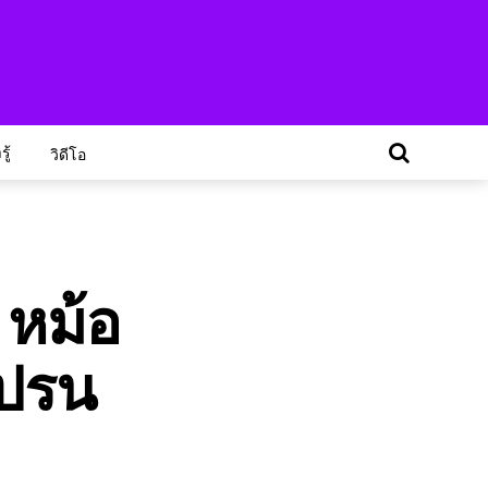
ู้
วิดีโอ
 หม้อ
นปรน