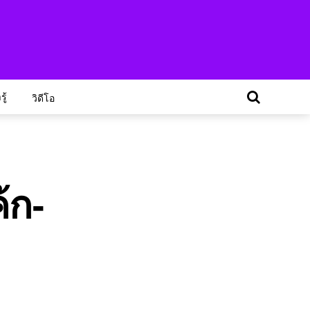
ู้
วิดีโอ
้ก-