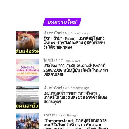
บทความใหม่
เรื่องราวโซเชียล
7 months ago
รู้จัก “ผ้าผ้า (Papa)” แมวส้มผู้โด่งดัง
แห่งพระราชวังต้องห้าม ผู้พิทักษ์เงียบ
งันใต้ชายคาทอง
ไลฟ์สไตล์
7 months ago
เปิดโพล 366 อันดับคนดวงดีประจำปี
2569/2026 ฉบับญี่ปุ่น เกิดวันไหน? มา
เช็คกันเลย!
เรื่องราวโซเชียล
7 months ago
เผยสาเหตุข้าราชการสาวติดตม.
เกาหลีใต้ หนังคนละม้วนจากคำชี้แจง
สถานทูตฯ
ข่าวสาร
7 months ago
“Tomorrowland” ปักหมุดจัดเทศกาล
ดนตรีในไทย วันที่ 11-13 ธันวาคม