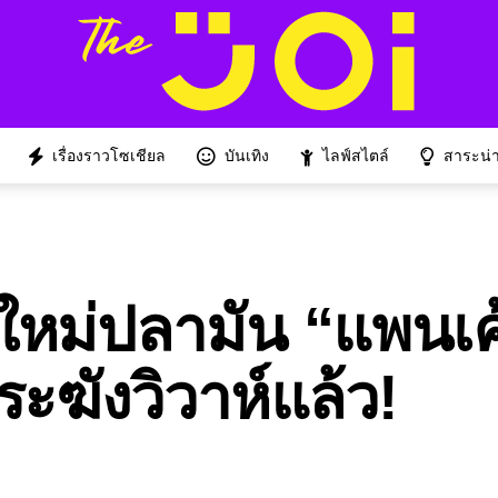
เรื่องราวโซเชียล
บันเทิง
ไลฟ์สไตล์
สาระน่าร
าวใหม่ปลามัน “แพนเค
ระฆังวิวาห์แล้ว!