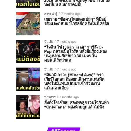
2026 ณ Wisdom Valley พัทยา เปิดลง
ทะเบียน 8 มกราคมนี้!
สาระน่ารู้
7 months ago
เผยราย “ชื่อคนไทยสุดแปลก” ที่มีอยู่
จริงและกลับมาไวรัลอีกครั้งในปี 2569
บันเทิง
7 months ago
“โจลิน ไช่ (Jolin Tsai)” ราชินี C-
Pop กลายเป็นไวรัล หลังยืนร้องเพลง
บนงูหลามยักษ์ยาว 30 เมตร ใน
คอนเสิร์ตล่าสุด
บันเทิง
7 months ago
“มินามิ อาวะ (Minami Awa)” กรา
เวียร์ไอดอล ต้องยกเลิกงานแฟนมีต
หลังไม่มีแฟนคลับมาเข้าร่วมงาน
แม้แต่คนเดียว
ข่าวสาร
7 months ago
อึ้งทั้งโซเชียล! สองพ่อลูกร่วมใจกันทำ
“OnlyFans” หลังห้ามลูกแล้วไม่ฟัง