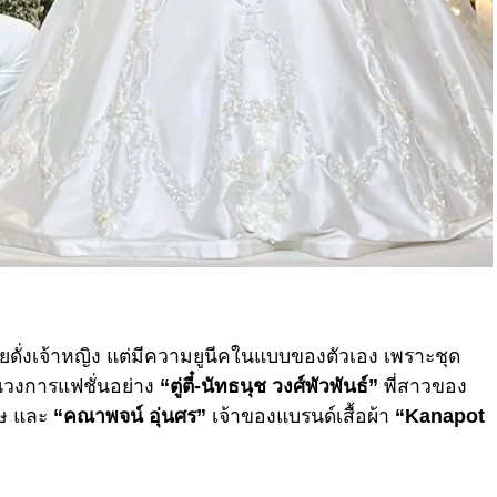
ั่งเจ้าหญิง แต่มีความยูนีคในแบบของตัวเอง เพราะชุด
นวงการแฟชั่นอย่าง
“ตู่ตี๋-นัทธนุช วงศ์พัวพันธ์”
พี่สาวของ
ษ และ
“คณาพจน์ อุ่นศร”
เจ้าของแบรนด์เสื้อผ้า
“Kanapot