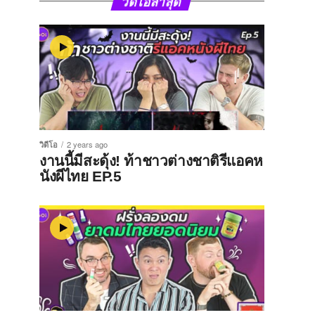
วิดีโอล่าสุด
วิดีโอ
2 years ago
งานนี้มีสะดุ้ง! ท้าชาวต่างชาติรีแอคห
นังผีไทย EP.5