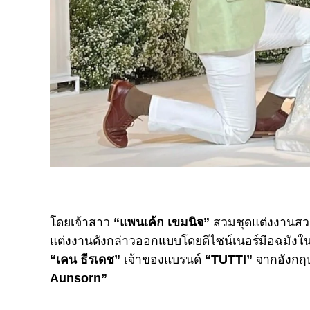
โดยเจ้าสาว
“แพนเค้ก เขมนิจ”
สวมชุดแต่งงานสวยด
แต่งงานดังกล่าวออกแบบโดยดีไซน์เนอร์มือฉมังใ
“เคน ธีรเดช”
เจ้าของแบรนด์
“TUTTI”
จากอังกฤ
Aunsorn”