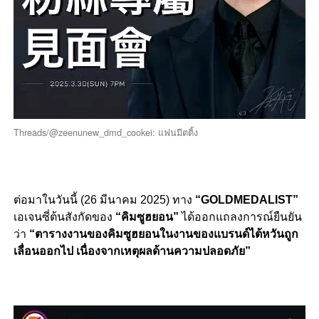
Threads/@zeenunew_dmd_cookei: แฟนมีตติ้ง
ต่อมาในวันนี้ (26 มีนาคม 2025) ทาง
“GOLDMEDALIST”
เอเจนซี่ต้นสังกัดของ
“คิมซูฮยอน”
ได้ออกแถลงการณ์ยืนยัน
ว่า
“ตารางงานของคิมซูฮยอนในงานของแบรนด์ไต้หวันถูก
เลื่อนออกไป เนื่องจากเหตุผลด้านความปลอดภัย”