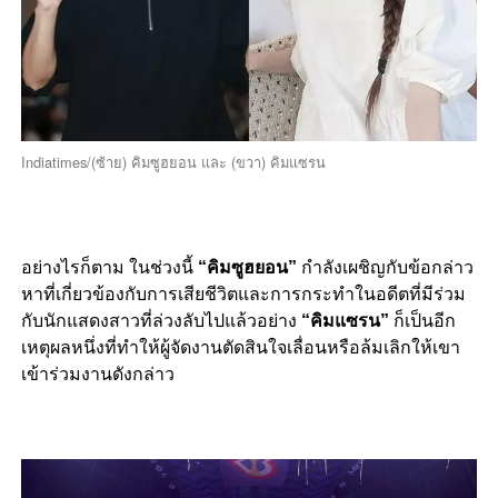
Indiatimes/(ซ้าย) คิมซูฮยอน และ (ขวา) คิมแซรน
อย่างไรก็ตาม ในช่วงนี้
“คิมซูฮยอน”
กำลังเผชิญกับข้อกล่าว
หาที่เกี่ยวข้องกับการเสียชีวิตและการกระทำในอดีตที่มีร่วม
กับนักแสดงสาวที่ล่วงลับไปแล้วอย่าง
“คิมแซรน”
ก็เป็นอีก
เหตุผลหนึ่งที่ทำให้ผู้จัดงานตัดสินใจเลื่อนหรือล้มเลิกให้เขา
เข้าร่วมงานดังกล่าว