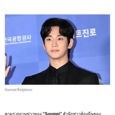
Soompi/คิมซูฮยอน
ตามรายงานข่าวของ
“Soompi”
สำนักข่าวท้องถิ่นของ