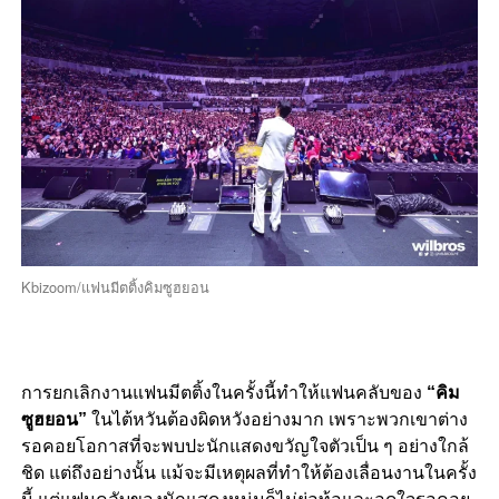
Kbizoom/แฟนมีตติ้งคิมซูฮยอน
การยกเลิกงานแฟนมีตติ้งในครั้งนี้ทำให้แฟนคลับของ
“คิม
ซูฮยอน”
ในไต้หวันต้องผิดหวังอย่างมาก เพราะพวกเขาต่าง
รอคอยโอกาสที่จะพบปะนักแสดงขวัญใจตัวเป็น ๆ อย่างใกล้
ชิด แต่ถึงอย่างนั้น แม้จะมีเหตุผลที่ทำให้ต้องเลื่อนงานในครั้ง