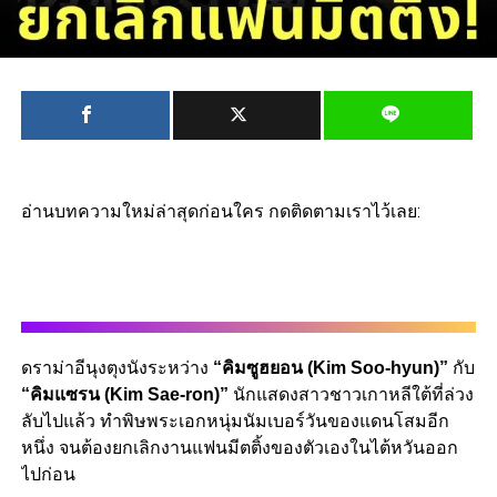
อ่านบทความใหม่ล่าสุดก่อนใคร กดติดตามเราไว้เลย:
ดราม่าอีนุงตุงนังระหว่าง
“คิมซูฮยอน (Kim Soo-hyun)”
กับ
“คิมแซรน (Kim Sae-ron)”
นักแสดงสาวชาวเกาหลีใต้ที่ล่วง
ลับไปแล้ว ทำพิษพระเอกหนุ่มนัมเบอร์วันของแดนโสมอีก
หนึ่ง จนต้องยกเลิกงานแฟนมีตติ้งของตัวเองในไต้หวันออก
ไปก่อน