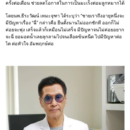
ครั้งต่อเดือน ช่วยลดโอกาสในการเป็นมะเร็งต่อมลูกหมากได้
โดยนพ.ธีระวัฒน์ เหมะจุฑา ได้ระบุว่า “ชายเราถึงอายุหนึ่งจะ
มีปัญหาเรื่อง “ฉี่” กล่าวคือ ยืนตั้งนานไม่ออกซักที ออกก็ไม่
ค่อยจะพุ่ง เสร็จแล้วก็เหมือนไม่เสร็จ มีปัญหาจนไม่ค่อยอยาก
จะฉี่ ยอมอดน้ำเลยลุกลามไปจนเลือดข้นหนืด ไปมีปัญหาต่อ
ไต ต่อหัวใจ อัมพฤกษ์ต่อ