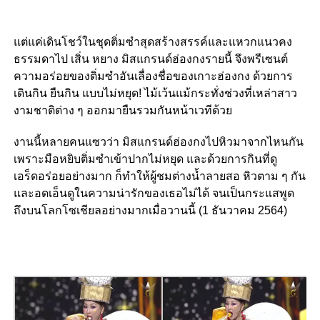
แต่แค่เดินโชว์ในชุดติ่มซำสุดสร้างสรรค์และแหวกแนวคง
ธรรมดาไป เสิ่น หยาง มิสแกรนด์ฮ่องกงรายนี้ จึงพรีเซนต์
ความอร่อยของติ่มซำอันเลื่องชื่อของเกาะฮ่องกง ด้วยการ
เดินกิน ยืนกิน แบบไม่หยุด! ไม้เว้นแม้กระทั่งช่วงที่เหล่าสาว
งามชาติต่าง ๆ ออกมายืนรวมกันหน้าเวทีด้วย
งานนี้หลายคนแซวว่า มิสแกรนด์ฮ่องกงไปหิวมาจากไหนกัน
เพราะมือหยิบติ่มซำเข้าปากไม่หยุด และด้วยการกินที่ดู
เอร็ดอร่อยอย่างมาก ก็ทำให้ผู้ชมต่างน้ำลายสอ หิวตาม ๆ กัน
และอดเอ็นดูในความน่ารักของเธอไม่ได้ จนเป็นกระแสพูด
ถึงบนโลกโซเชียลอย่างมากเมื่อวานนี้ (1 ธันวาคม 2564)