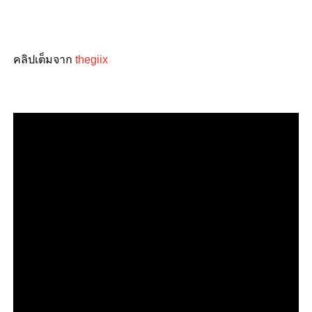
คลิปเต็มจาก
thegiix