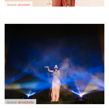
Source:
phuckitol
Source:
@coachella