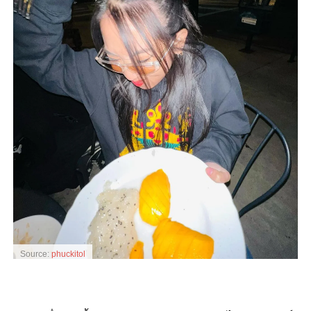
Source:
phuckitol