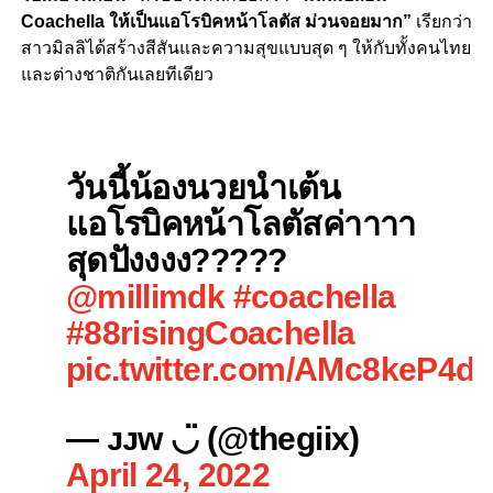
Coachella
ให้เป็นแอโรบิคหน้าโลตัส ม่วนจอยมาก”
เรียกว่า
สาวมิลลิได้สร้างสีสันและความสุขแบบสุด ๆ ให้กับทั้งคนไทย
และต่างชาติกันเลยทีเดียว
วันนี้น้องนวยนำเต้น
แอโรบิคหน้าโลตัสค่าาาา
สุดปังงงง?????
@millimdk
#coachella
#88risingCoachella
pic.twitter.com/AMc8keP4d
— ᴊᴊᴡ ◡̈ (@thegiix)
April 24, 2022