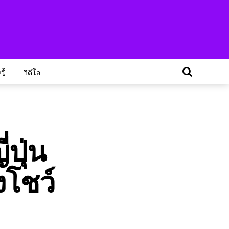
ู้
วิดีโอ
่ปุ่น
งโชว์