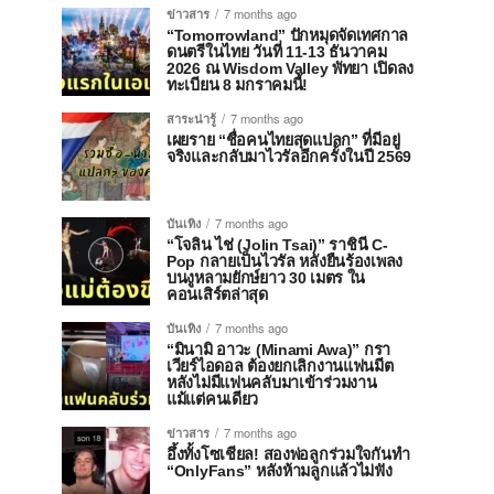
ข่าวสาร
7 months ago
“Tomorrowland” ปักหมุดจัดเทศกาล
ดนตรีในไทย วันที่ 11-13 ธันวาคม
2026 ณ Wisdom Valley พัทยา เปิดลง
ทะเบียน 8 มกราคมนี้!
สาระน่ารู้
7 months ago
เผยราย “ชื่อคนไทยสุดแปลก” ที่มีอยู่
จริงและกลับมาไวรัลอีกครั้งในปี 2569
บันเทิง
7 months ago
“โจลิน ไช่ (Jolin Tsai)” ราชินี C-
Pop กลายเป็นไวรัล หลังยืนร้องเพลง
บนงูหลามยักษ์ยาว 30 เมตร ใน
คอนเสิร์ตล่าสุด
บันเทิง
7 months ago
“มินามิ อาวะ (Minami Awa)” กรา
เวียร์ไอดอล ต้องยกเลิกงานแฟนมีต
หลังไม่มีแฟนคลับมาเข้าร่วมงาน
แม้แต่คนเดียว
ข่าวสาร
7 months ago
อึ้งทั้งโซเชียล! สองพ่อลูกร่วมใจกันทำ
“OnlyFans” หลังห้ามลูกแล้วไม่ฟัง