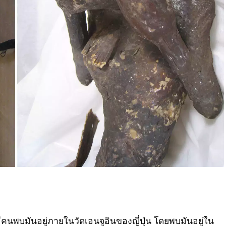
ากมีคนพบมันอยู่ภายในวัดเอนจูอินของญี่ปุ่น โดยพบมันอยู่ใน