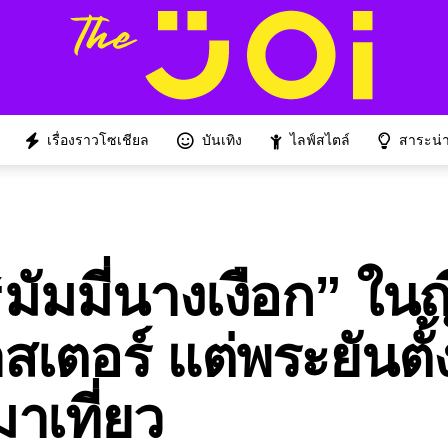
เรื่องราวโซเชียล
บันเทิง
ไลฟ์สไตล์
สาระน่าร
มัมมี่นางเงือก” ในญี
าสเตอร์ แต่พระยันตั้
มาเที่ยว