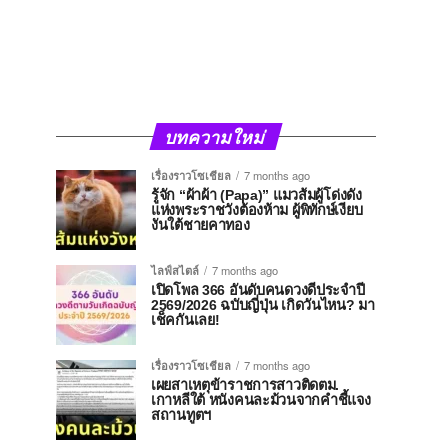
บทความใหม่
เรื่องราวโซเชียล
7 months ago
รู้จัก “ผ้าผ้า (Papa)” แมวส้มผู้โด่งดัง
แห่งพระราชวังต้องห้าม ผู้พิทักษ์เงียบ
งันใต้ชายคาทอง
ไลฟ์สไตล์
7 months ago
เปิดโพล 366 อันดับคนดวงดีประจำปี
2569/2026 ฉบับญี่ปุ่น เกิดวันไหน? มา
เช็คกันเลย!
เรื่องราวโซเชียล
7 months ago
เผยสาเหตุข้าราชการสาวติดตม.
เกาหลีใต้ หนังคนละม้วนจากคำชี้แจง
สถานทูตฯ