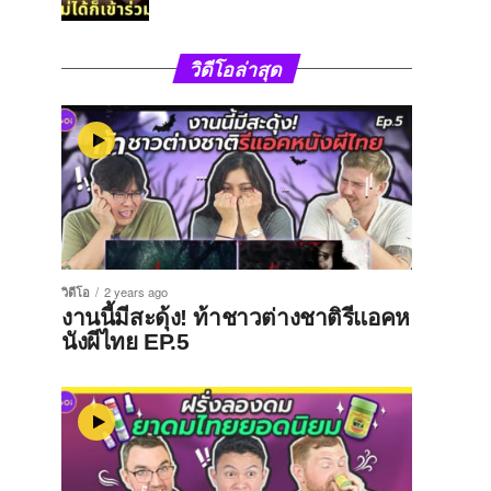
วิดีโอล่าสุด
วิดีโอ
2 years ago
งานนี้มีสะดุ้ง! ท้าชาวต่างชาติรีแอคห
นังผีไทย EP.5