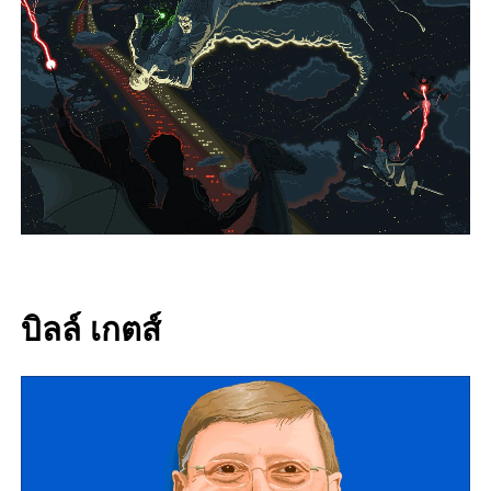
บิลล์ เกตส์