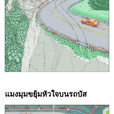
แมงมุมขยุ้มหัวใจบนรถบัส