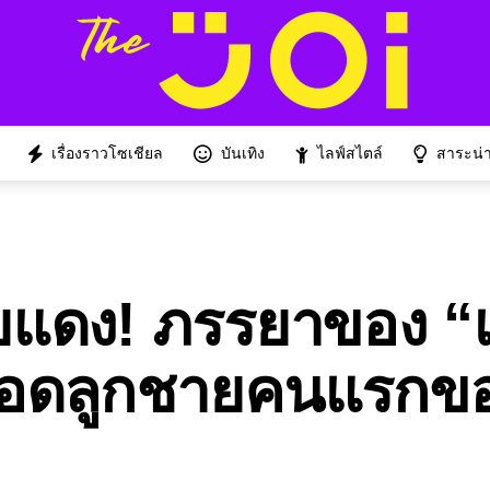
เรื่องราวโซเชียล
บันเทิง
ไลฟ์สไตล์
สาระน่าร
ยแดง! ภรรยาของ “
ดลูกชายคนแรกของ