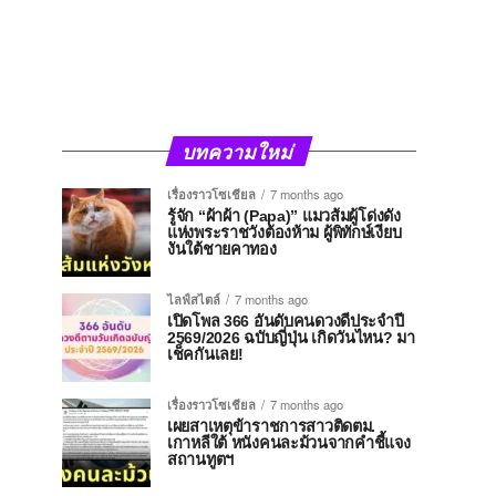
บทความใหม่
เรื่องราวโซเชียล
7 months ago
รู้จัก “ผ้าผ้า (Papa)” แมวส้มผู้โด่งดัง
แห่งพระราชวังต้องห้าม ผู้พิทักษ์เงียบ
งันใต้ชายคาทอง
ไลฟ์สไตล์
7 months ago
เปิดโพล 366 อันดับคนดวงดีประจำปี
2569/2026 ฉบับญี่ปุ่น เกิดวันไหน? มา
เช็คกันเลย!
เรื่องราวโซเชียล
7 months ago
เผยสาเหตุข้าราชการสาวติดตม.
เกาหลีใต้ หนังคนละม้วนจากคำชี้แจง
สถานทูตฯ