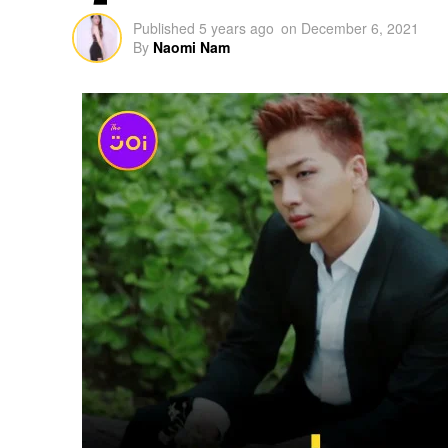
Published
5 years ago
on
December 6, 2021
By
Naomi Nam