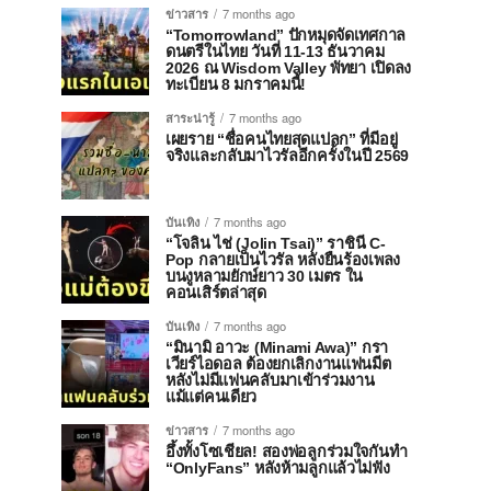
ข่าวสาร
7 months ago
“Tomorrowland” ปักหมุดจัดเทศกาล
ดนตรีในไทย วันที่ 11-13 ธันวาคม
2026 ณ Wisdom Valley พัทยา เปิดลง
ทะเบียน 8 มกราคมนี้!
สาระน่ารู้
7 months ago
เผยราย “ชื่อคนไทยสุดแปลก” ที่มีอยู่
จริงและกลับมาไวรัลอีกครั้งในปี 2569
บันเทิง
7 months ago
“โจลิน ไช่ (Jolin Tsai)” ราชินี C-
Pop กลายเป็นไวรัล หลังยืนร้องเพลง
บนงูหลามยักษ์ยาว 30 เมตร ใน
คอนเสิร์ตล่าสุด
บันเทิง
7 months ago
“มินามิ อาวะ (Minami Awa)” กรา
เวียร์ไอดอล ต้องยกเลิกงานแฟนมีต
หลังไม่มีแฟนคลับมาเข้าร่วมงาน
แม้แต่คนเดียว
ข่าวสาร
7 months ago
อึ้งทั้งโซเชียล! สองพ่อลูกร่วมใจกันทำ
“OnlyFans” หลังห้ามลูกแล้วไม่ฟัง