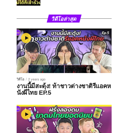
วิดีโอล่าสุด
วิดีโอ
2 years ago
งานนี้มีสะดุ้ง! ท้าชาวต่างชาติรีแอคห
นังผีไทย EP.5