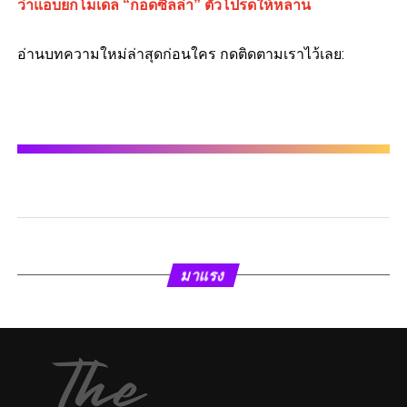
ว่าแอบยกโมเดล “ก็อดซิลล่า” ตัวโปรดให้หลาน
อ่านบทความใหม่ล่าสุดก่อนใคร กดติดตามเราไว้เลย:
มาแรง