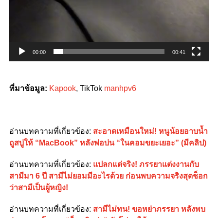
00:00
00:41
ที่มาข้อมูล:
Kapook
, TikTok
manhpv6
อ่านบทความที่เกี่ยวข้อง:
สะอาดเหมือนใหม่! หนูน้อยอาบน้ำ
ถูสบู่ให้ “MacBook” หลังพ่อบ่น “ในคอมขยะเยอะ” (มีคลิป)
อ่านบทความที่เกี่ยวข้อง:
แปลกแต่จริง! ภรรยาแต่งงานกับ
สามีมา 6 ปี สามีไม่ยอมมีอะไรด้วย ก่อนพบความจริงสุดช็อก
ว่าสามีเป็นผู้หญิง!
อ่านบทความที่เกี่ยวข้อง:
สามีไม่ทน! ขอหย่าภรรยา หลังพบ