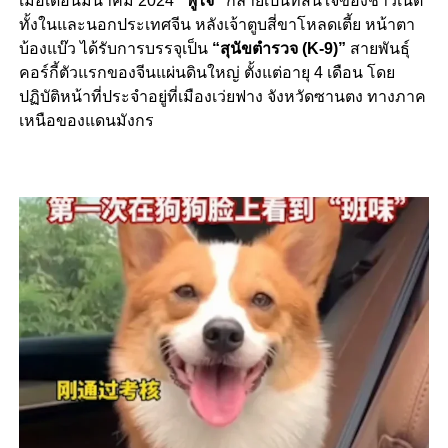
เมื่อเดือนมีนาคม 2024
“ฟู่ไจ้”
กลายเป็นที่สนใจของชาวเน็ต
ทั้งในและนอกประเทศจีน หลังเจ้าตูบสี่ขาโหลดเตี้ย หน้าตา
บ้องแบ๊ว ได้รับการบรรจุเป็น
“สุนัขตำรวจ (K-9)”
สายพันธุ์
คอร์กี้ตัวแรกของจีนแผ่นดินใหญ่ ตั้งแต่อายุ 4 เดือน โดย
ปฏิบัติหน้าที่ประจำอยู่ที่เมืองเว่ยฟาง จังหวัดซานตง ทางภาค
เหนือของแดนมังกร