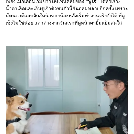
เพียงไม่กี่เดือน ก็มีข่าวให้แฟนคลับของ
“ฟู่ไจ้”
ได้หัวเราะ
น้ำตาเล็ดและเอ็นดูเจ้าตัวขนตัวนี้กันถล่มทลายอีกครั้ง เพราะ
มีคนตาดีแอบจับสีหน้าของน้องหลังเริ่มทำงานจริงจังได้ ที่ดู
เซ็งไม่ใช่น้อย แตกต่างจากวันแรกที่ดูหน้าตายิ้มแย้มสดใส