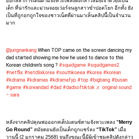
ออกลีลาการเต้นตามจังหวะเพลงดังกล่าวสมัยเจ้าตัวยังเป็น
เด็ก ที่น่ารักและม่วนจอยเว่อร์จนลูกสาวขำปอดโยก อีกทั้ง ยัง
เป็นที่ถูกอกถูกใจของชาวเน็ตที่ผ่านมาเห็นคลิปนี้เป็นจำนวน
มาก
@jungnankang
When TOP came on the screen dancing my
dad started showing me how he used to dance to this
Korean children’s song ?
#squidgame
#squidgames2
#netflix
#netdlixkorea
#southkoeea
#korea
#korean
#kdrama
#kdramas
#kdramafyp
#top
#bigbang
#busan
#game
#koreandad
#dad
#dadsoftiktok
♬ original sound
– sara
หลังจากคลิปคุณพ่อออกสเต็ปแดนซ์ตามจังหวะเพลง​
“Merry
Go Round”
สมัยตอนยังเป็นเด็กถูกแชร์ลง​
“TikTok”
เมื่อ
วานนี้ (2 มกราคม 2568) จนถึงขณะนี้มีผู้เข้าชมคลิปดังกล่าว