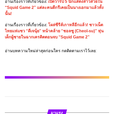
อ่านเรื่องราวที่เกี่ยวข้อง:
เปิดวาร์ป 5 นักแสดงสาวสวยใน
“Squid Game 2” แต่ละคนดีกรีเคยเป็นนางเอกมาแล้วทั้ง
นั้น!
อ่านเรื่องราวที่เกี่ยวข้อง:
โผล่ซีรีส์เกาหลีอีกแล้ว! ชาวเน็ต
ไทยแห่แซว “ดีเจนุ้ย” หน้าคล้าย “ชอลซู (Cheol-su)” หุ่น
เด็กผู้ชายในฉากเครดิตตอนจบ “Squid Game 2”
อ่านบทความใหม่ล่าสุดก่อนใคร กดติดตามเราไว้เลย:
มาแรง