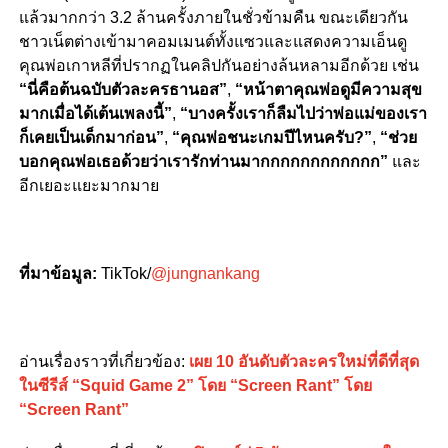
แล้วมากกว่า 3.2 ล้านครั้งภายในชั่วข้ามคืน ขณะเดียวกัน
ชาวเน็ตต่างเข้ามาคอมเมนต์ทั้งแซวและแสดงความเอ็นดู
คุณพ่อเกาหลีที่ปรากฏในคลิปกันอย่างล้นหลามอีกด้วย เช่น
“นี่คือต้นฉบับตัวละครธานอส”
,
“หน้าตาคุณพ่อดูมีความสุข
มากเมื่อได้เต้นเพลงนี้”
,
“บางครั้งเราก็ลืมไปว่าพ่อแม่ของเรา
ก็เคยเป็นเด็กมาก่อน”
,​
“คุณพ่อชนะเกมปีไหนครับ?”
,
“ช่วย
บอกคุณพ่อเธอด้วยว่าเรารักท่านมากกกกกกกกกกกก”
และ
อีกเยอะแยะมากมาย
ที่มาข้อมูล:
TikTok/
@jungnankang
อ่านเรื่องราวที่เกี่ยวข้อง:
เผย 10 อันดับตัวละครใหม่ที่ดีที่สุด
ในซีรีส์ “Squid Game 2” โดย “Screen Rant” โดย
“Screen Rant”