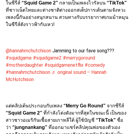
ในซีรีส์
“Squid Game 2”
กลายเป็นเพลงไวรัลบน
“TikTok”
ที่ชาวเน็ตไทยและต่างชาติต่างออกสเต็ปการเต้นตามจังหวะ
เพลงนี้กันอย่างสนุกสนาน สวนทางกับบรรยากาศเกมม้าหมุน
ในซีรีส์ดังราวฟ้ากับเหว!
@hannahmchutchison
Jamming to our fave song???
#squidgame
#squidgame2
#merrygoround
#motherdaughter
#squidgamenetflix
#comedy
#hannahmchutchison
♬ original sound – Hannah
McHutchison
แต่คลิปเต้นประกอบกับเพลง
“Merry Go Round”
จากซีรีส์
“Squid Game 2”
ที่กำลังโด่งดังมากที่สุดในขณะนี้ เป็นของ
สาวชาวอเมริกันเชื้อสายเกาหลีใต้ ผู้ใช้บัญชี
“TikTok”
ชื่อ
ว่า
“jungnankang”
ที่ออกมาแชร์คลิปคุณพ่อของตัวเอง