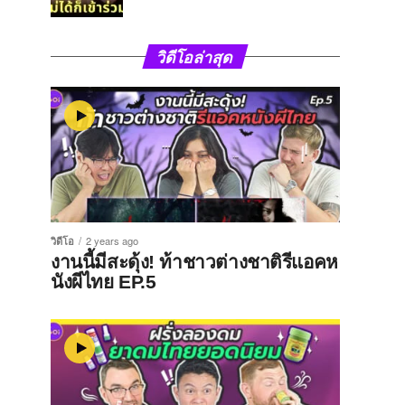
วิดีโอล่าสุด
วิดีโอ
2 years ago
งานนี้มีสะดุ้ง! ท้าชาวต่างชาติรีแอคห
นังผีไทย EP.5