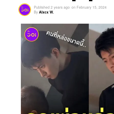
Published
2 years ago
on
February 15, 2024
By
Alxcx W.