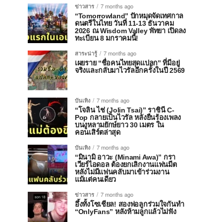
ข่าวสาร
7 months ago
“Tomorrowland” ปักหมุดจัดเทศกาล
ดนตรีในไทย วันที่ 11-13 ธันวาคม
2026 ณ Wisdom Valley พัทยา เปิดลง
ทะเบียน 8 มกราคมนี้!
สาระน่ารู้
7 months ago
เผยราย “ชื่อคนไทยสุดแปลก” ที่มีอยู่
จริงและกลับมาไวรัลอีกครั้งในปี 2569
บันเทิง
7 months ago
“โจลิน ไช่ (Jolin Tsai)” ราชินี C-
Pop กลายเป็นไวรัล หลังยืนร้องเพลง
บนงูหลามยักษ์ยาว 30 เมตร ใน
คอนเสิร์ตล่าสุด
บันเทิง
7 months ago
“มินามิ อาวะ (Minami Awa)” กรา
เวียร์ไอดอล ต้องยกเลิกงานแฟนมีต
หลังไม่มีแฟนคลับมาเข้าร่วมงาน
แม้แต่คนเดียว
ข่าวสาร
7 months ago
อึ้งทั้งโซเชียล! สองพ่อลูกร่วมใจกันทำ
“OnlyFans” หลังห้ามลูกแล้วไม่ฟัง