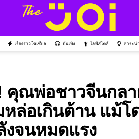
เรื่องราวโซเชียล
บันเทิง
ไลฟ์สไตล์
สาระน่าร
น! คุณพ่อชาวจีนกลา
หล่อเกินต้าน แม้โ
พลังจนหมดแรง