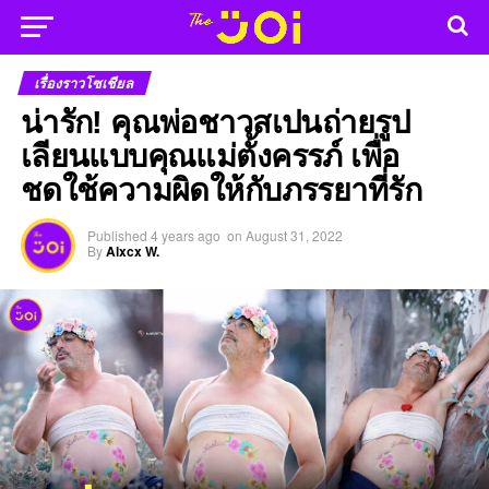
เรื่องราวโซเชียล
น่ารัก! คุณพ่อชาวสเปนถ่ายรูป
เลียนแบบคุณแม่ตั้งครรภ์ เพื่อ
ชดใช้ความผิดให้กับภรรยาที่รัก
Published
4 years ago
on
August 31, 2022
By
Alxcx W.