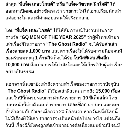
ล่าสุด “
พี่แจ็ค เดอะโกสต์” หรือ “แจ็ค-วัชรพล ฝึกใจดี”
ได้
ออกมาเปิดเผยอย่างชัดเจนว่า รายการไม่ได้เอาเปรียบนักเล่า
แต่อย่างใด และมีค่าตอบแทนให้จริงทุกสาย
โดย “
พี่แจ็ค เดอะโกสต์”
ได้ให้สัมภาษณ์ในงานประกาศ
รางวัล
“GQ MEN OF THE YEAR 2025”
ว่าผู้ที่โทรเข้ามา
เล่าเรื่องผีในรายการ
“The Ghost Radio”
จะได้รับ
ค่าเล่า
เรื่องสายละ 1,000 บาท
และหากเรื่องใดได้รับความนิยมจนมี
ยอดรับชมทะลุ
1 ล้านวิว
ก็จะได้รับ
โบนัสพิเศษเพิ่มอีก
10,000 บาท
ถือเป็นการให้กำลังใจและให้เกียรติกับผู้เล่าเรื่อง
อย่างเป็นธรรม
นอกจากนั้นเขายังเล่าถึงความสำเร็จของรายการว่าปัจจุบัน
“The Ghost Radio”
มีเรื่องเล่าผีสะสมมากถึง
15,000 เรื่อง
และในปีนี้ก็ครบรอบการดำเนินรายการ
10 ปีเต็มแล้ว
โดย
ก่อนหน้านี้เจ้าตัวเคยทำรายการ
เดอะช็อก
มาก่อน และเคย
ตั้งคำถามกับตัวเองเมื่อกว่า 20 ปีก่อนว่า หากวันหนึ่งโลกนี้
ไม่มีเรื่องผีให้เล่า รายการจะเดินหน้าต่อไปอย่างไร แต่จนถึง
วันนี้ เรื่องผีก็ยังคงถูกส่งเข้ามาอย่างต่อเนื่องแบบข้ามปี จนมี