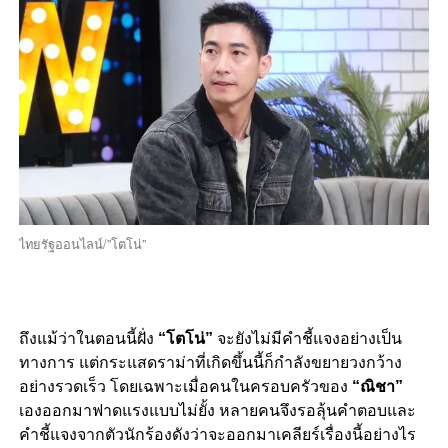
ไทยรัฐออนไลน์/”โตโน่”
ถึงแม้ว่าในตอนนี้ฝั่ง
“โตโน่”
จะยังไม่มีคำชี้แจงอย่างเป็น
ทางการ แต่กระแสดราม่าที่เกิดขึ้นนี้ก็กำลังขยายวงกว้าง
อย่างรวดเร็ว โดยเฉพาะเมื่อคนในครอบครัวของ
“ณิชา”
เองออกมาฟาดแรงแบบไม่ยั้ง หลายคนจึงรอลุ้นคำตอบและ
คำชี้แจงจากตัวนักร้องดังว่าจะออกมาเคลียร์เรื่องนี้อย่างไร