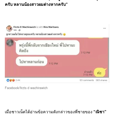
ครับ หลานน้องสาวผมต่างหากครับ”
Facebook/firzts d wachirawich
เมื่อชาวเน็ตได้อ่านข้อความดังกล่าวของพี่ชายของ
“ณิชา”