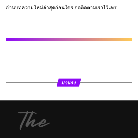
อ่านบทความใหม่ล่าสุดก่อนใคร กดติดตามเราไว้เลย:
มาแรง