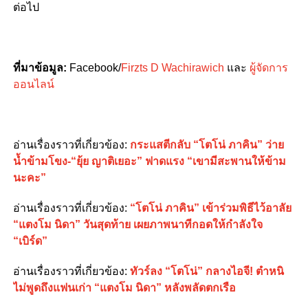
ต่อไป
ที่มาข้อมูล:
Facebook/
Firzts D Wachirawich
และ
ผู้จัดการ
ออนไลน์
อ่านเรื่องราวที่เกี่ยวข้อง:
กระแสตีกลับ “โตโน่ ภาคิน” ว่าย
น้ำข้ามโขง-“ยุ้ย ญาติเยอะ” ฟาดแรง “เขามีสะพานให้ข้าม
นะคะ”
อ่านเรื่องราวที่เกี่ยวข้อง:
“โตโน่ ภาคิน” เข้าร่วมพิธีไว้อาลัย
“แตงโม นิดา” วันสุดท้าย เผยภาพนาทีกอดให้กำลังใจ
“เบิร์ด”
อ่านเรื่องราวที่เกี่ยวข้อง:
ทัวร์ลง “โตโน่” กลางไอจี! ตำหนิ
ไม่พูดถึงแฟนเก่า “แตงโม นิดา” หลังพลัดตกเรือ