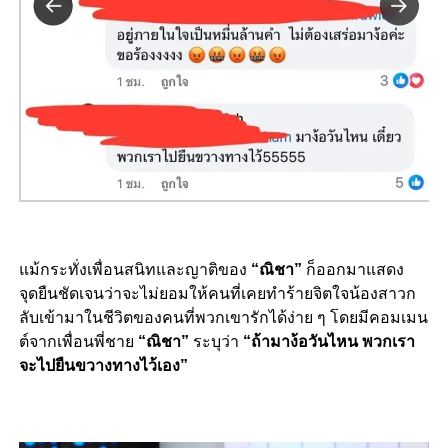
แม้กระทั่งเพื่อนสนิทและญาติของ
“ณิชา”
ก็ออกมาแสดง
จุดยืนชัดเจนว่าจะไม่ยอมให้คนที่เคยทำร้ายจิตใจน้องสาวก
ลับเข้ามาในชีวิตของคนที่พวกเขารักได้ง่าย ๆ โดยมีคอมเมน
ต์จากเพื่อนพี่ชาย
“ณิชา”
ระบุว่า
“ถ้ามาง้อวันไหน พวกเรา
จะไปยืนขวางทางไว้เอง”