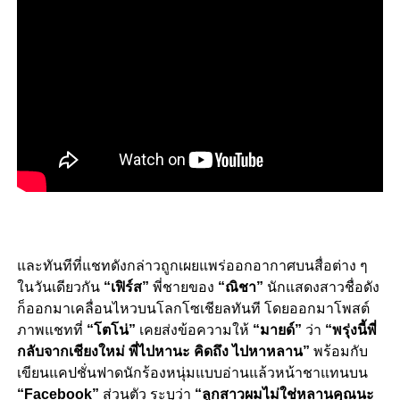
และทันทีที่แชทดังกล่าวถูกเผยแพร่ออกอากาศบนสื่อต่าง ๆ
ในวันเดียวกัน
“เฟิร์ส”
พี่ชายของ
“ณิชา”
นักแสดงสาวชื่อดัง
ก็ออกมาเคลื่อนไหวบนโลกโซเชียลทันที โดยออกมาโพสต์
ภาพแชทที่
“โตโน่”
เคยส่งข้อความให้
“มายด์”
ว่า
“พรุ่งนี้พี่
กลับจากเชียงใหม่ พี่ไปหานะ คิดถึง ไปหาหลาน”
พร้อมกับ
เขียนแคปชั่นฟาดนักร้องหนุ่มแบบอ่านแล้วหน้าชาแทนบน
“Facebook”
ส่วนตัว ระบุว่า
“ลูกสาวผมไม่ใช่หลานคุณนะ