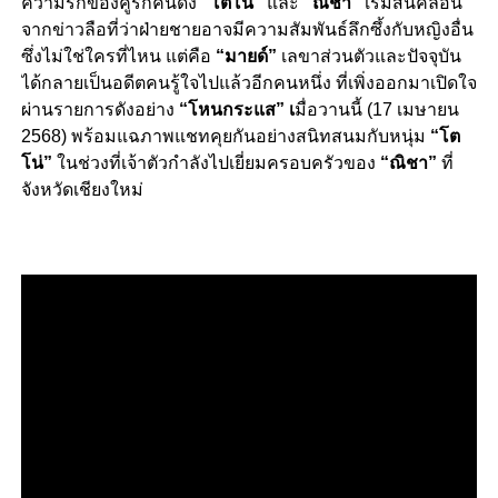
ความรักของคู่รักคนดัง
“โตโน่”
และ
“ณิชา”
เริ่มสั่นคลอน
จากข่าวลือที่ว่าฝ่ายชายอาจมีความสัมพันธ์ลึกซึ้งกับหญิงอื่น
ซึ่งไม่ใช่ใครที่ไหน แต่คือ
“มายด์”
เลขาส่วนตัวและปัจจุบัน
ได้กลายเป็นอดีตคนรู้ใจไปแล้วอีกคนหนึ่ง ที่เพิ่งออกมาเปิดใจ
ผ่านรายการดังอย่าง
“โหนกระแส” เ
มื่อวานนี้ (17 เมษายน
2568) พร้อมแฉภาพแชทคุยกันอย่างสนิทสนมกับหนุ่ม
“โต
โน่”
ในช่วงที่เจ้าตัวกำลังไปเยี่ยมครอบครัวของ
“ณิชา”
ที่
จังหวัดเชียงใหม่