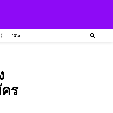
ู้
วิดีโอ
ง
ัคร