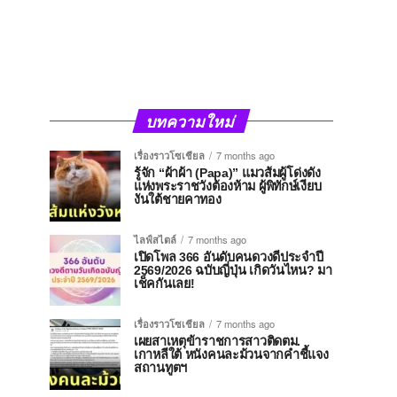
บทความใหม่
เรื่องราวโซเชียล
7 months ago
รู้จัก “ผ้าผ้า (Papa)” แมวส้มผู้โด่งดัง
แห่งพระราชวังต้องห้าม ผู้พิทักษ์เงียบ
งันใต้ชายคาทอง
ไลฟ์สไตล์
7 months ago
เปิดโพล 366 อันดับคนดวงดีประจำปี
2569/2026 ฉบับญี่ปุ่น เกิดวันไหน? มา
เช็คกันเลย!
เรื่องราวโซเชียล
7 months ago
เผยสาเหตุข้าราชการสาวติดตม.
เกาหลีใต้ หนังคนละม้วนจากคำชี้แจง
สถานทูตฯ