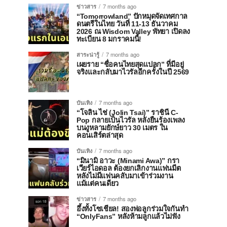
ข่าวสาร
7 months ago
“Tomorrowland” ปักหมุดจัดเทศกาล
ดนตรีในไทย วันที่ 11-13 ธันวาคม
2026 ณ Wisdom Valley พัทยา เปิดลง
ทะเบียน 8 มกราคมนี้!
สาระน่ารู้
7 months ago
เผยราย “ชื่อคนไทยสุดแปลก” ที่มีอยู่
จริงและกลับมาไวรัลอีกครั้งในปี 2569
บันเทิง
7 months ago
“โจลิน ไช่ (Jolin Tsai)” ราชินี C-
Pop กลายเป็นไวรัล หลังยืนร้องเพลง
บนงูหลามยักษ์ยาว 30 เมตร ใน
คอนเสิร์ตล่าสุด
บันเทิง
7 months ago
“มินามิ อาวะ (Minami Awa)” กรา
เวียร์ไอดอล ต้องยกเลิกงานแฟนมีต
หลังไม่มีแฟนคลับมาเข้าร่วมงาน
แม้แต่คนเดียว
ข่าวสาร
7 months ago
อึ้งทั้งโซเชียล! สองพ่อลูกร่วมใจกันทำ
“OnlyFans” หลังห้ามลูกแล้วไม่ฟัง