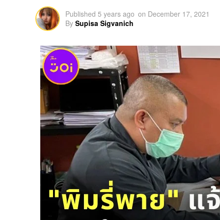
Published
5 years ago
on
December 17, 2021
By
Supisa Sigvanich