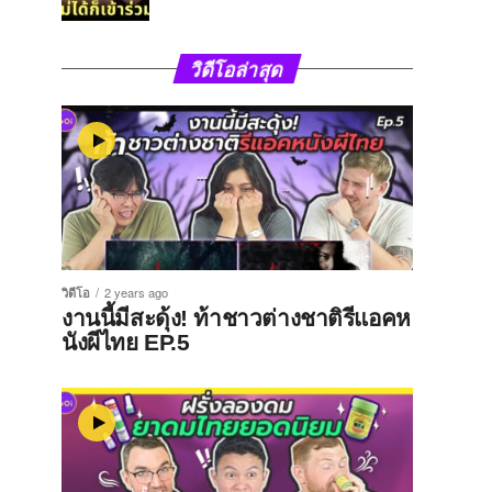
วิดีโอล่าสุด
วิดีโอ
2 years ago
งานนี้มีสะดุ้ง! ท้าชาวต่างชาติรีแอคห
นังผีไทย EP.5