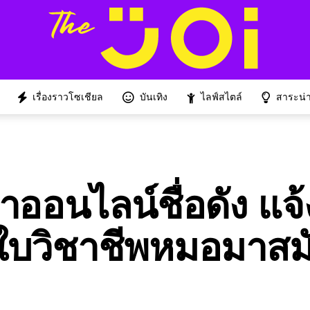
เรื่องราวโซเชียล
บันเทิง
ไลฟ์สไตล์
สาระน่าร
้าออนไลน์ชื่อดัง แจ้
บวิชาชีพหมอมาสม