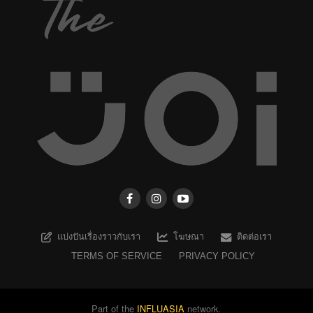
แบ่งปันเรื่องราวกับเรา
โฆษณา
ติดต่อเรา
TERMS OF SERVICE
PRIVACY POLICY
Part of the
INFLUASIA
network.