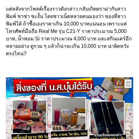
แต่หลังจากโพสต์เรื่องราวดังกล่าว กลับเกิดดราม่ากับสาว
พิมพ์ ซาซ่า ซะงั้น โดยชาวเน็ตหลายคนมองว่า ของที่สาว
พิมพ์ได้ ถ้าซื้อเองราคาเกิน 10,000 บาทแน่นอน เพราะแค่
โทรศัพท์มือถือ Real Me รุ่น C21-Y ราคาประมาณ 5,000
บาท, น้ำหอม Si ราคาประมาณ 4,000 บาท และสกินแคร์อีก
หลายอย่าง ดูรวม ๆ แล้วก็น่าจะเกิน 10,000 บาท น่าผิดหวัง
ตรงไหน?