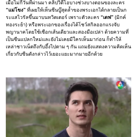
เมื่อไม่กี่วันที่ผ่านมา
คลิปวิดีโอบางช่วงบางตอนของละคร
“แม่โขง”
ที่เผยให้เห็นซีนบู๊สุดล้ำของพระเอกได้กลายเป็นก
ระแสไวรัลขึ้นมาบนทวิตเตอร์ เพราะตัวละคร
“เดฟ”
(มิกค์
ทองระย้า) หรือพระเอกของเรื่องได้โชว์สกิลออกแรงจับ
พญานาคโดยใช้เชือกเส้นเดียวและสองมือเปล่า ด้วยความที่
เป็นซีนแปลกใหม่และยังไม่เคยมีใครเห็นมาก่อน ก็ทำให้
เหล่าชาวเน็ตถึงกับอึ้งไปตาม ๆ กัน แถมยังแสดงความคิดเห็น
เกี่ยวกับซีนดังกล่าวไว้เยอะแยะมากมายอีกด้วย