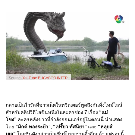
Source:
YouTube BUGABOO INTER
กลายเป็นไวรัลที่ชาวเน็ตในทวิตเตอร์พูดถึงกันทั้งไทม์ไลน์
สำหรับคลิปวิดีโอซีนหนึ่งในละครช่อง
7
เรื่อง
“แม่
โขง”
ละครหลังข่าวที่กำลังออนแอร์อยู่ในตอนนี้ นำแสดง
โดย
“มิกค์ ทองระย้า”
,
“เปรี้ยว ทัศนียา”
และ
“หลุยส์
เฮส”
โดยซีนดังกล่าวเป็นซีนบู๊แบบชวนจึ้งอีกแล้ว แต่รอบนี้