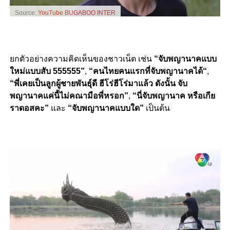
Source:
YouTube BUGABOO INTER
ยกตัวอย่างความคิดเห็นของชาวเน็ต เช่น
“จับพญานาคแบบ
ใหม่แบบสับ 555555”
,
“
คนไทยคนแรกที่จับพญานาคได้
“
,
“พี่เคยเป็นลูกผู้ชายพันธุ์ดี ฮีโร่ฮีโร่มาแล้ว ดังนั้น จับ
พญานาคแค่นี้ไม่คณามือพี่หรอก”
,
“นี่จับพญานาค หรือเกีย
ราดอสคะ”
และ
“จับพญานาคแบบใด”
เป็นต้น