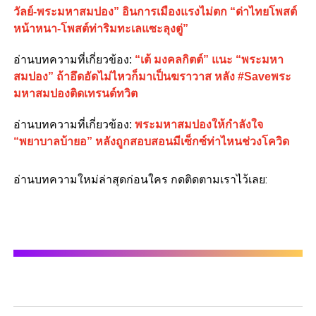
วัลย์-พระมหาสมปอง” อินการเมืองแรงไม่ตก “ด่าไทยโพสต์
หน้าหนา-โพสต์ท่าริมทะเลแซะลุงตู่”
อ่านบทความที่เกี่ยวข้อง:
“เต้ มงคลกิตต์” แนะ “พระมหา
สมปอง” ถ้าอึดอัดไม่ไหวก็มาเป็นฆราวาส หลัง #Saveพระ
มหาสมปองติดเทรนด์ทวิต
อ่านบทความที่เกี่ยวข้อง:
พระมหาสมปองให้กำลังใจ
“พยาบาลบ้ายอ” หลังถูกสอบสอนมีเซ็กซ์ท่าไหนช่วงโควิด
อ่านบทความใหม่ล่าสุดก่อนใคร กดติดตามเราไว้เลย: