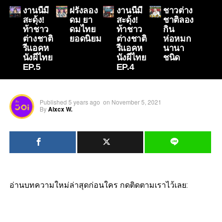
งานนี้มี
ฝรั่งลอง
งานนี้มี
ชาวต่าง
สะดุ้ง!
ดม ยา
สะดุ้ง!
ชาติลอง
ท้าชาว
ดมไทย
ท้าชาว
กิน
ต่างชาติ
ยอดนิยม
ต่างชาติ
ห่อหมก
รีแอคห
รีแอคห
นานา
นังผีไทย
นังผีไทย
ชนิด
EP.5
EP.4
Published
5 years ago
on
November 5, 2021
By
Alxcx W.
อ่านบทความใหม่ล่าสุดก่อนใคร กดติดตามเราไว้เลย: