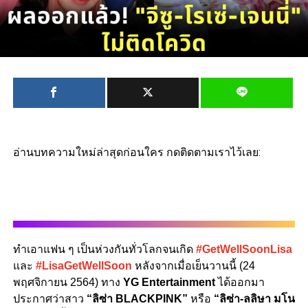
อ่านบทความใหม่ล่าสุดก่อนใคร กดติดตามเราไว้เลย:
ทำเอาแฟน ๆ เป็นห่วงกันทั่วโลกจนเกิด
#GetWellSoonLisa
และ
#LisaGetWellSoon
หลังจากเมื่อเย็นวานนี้ (24
พฤศจิกายน 2564) ทาง
YG Entertainment
ได้ออกมา
ประกาศว่าสาว
“ลิซ่า BLACKPINK”
หรือ
“ลิซ่า-ลลิษา มโน