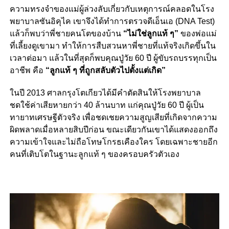
ความทรงจำของแม่ผู้ล่วงลับเกี่ยวกับเหตุการณ์คลอดในโรง
พยาบาลซันอิคุไค เขาจึงได้ทำการตรวจดีเอ็นเอ (DNA Test)
แล้วก็พบว่าพี่ชายคนโตของบ้าน
“ไม่ใช่ลูกแท้ ๆ”
ของพ่อแม่
ที่เลี้ยงดูเขามา ทำให้การสืบสวนหาพี่ชายที่แท้จริงเกิดขึ้นใน
เวลาต่อมา แล้วในที่สุดก็พบคุณปู่วัย 60 ปี ผู้ขับรถบรรทุกเป็น
อาชีพ คือ
“ลูกแท้ ๆ ที่ถูกสลับตัวไปตั้งแต่เกิด”
ในปี 2013 ศาลกรุงโตเกียวได้มีคำตัดสินให้โรงพยาบาล
ชดใช้ค่าเสียหายกว่า 40 ล้านบาท แก่คุณปู่วัย 60 ปี ผู้เป็น
ทายาทเศรษฐีตัวจริง เพื่อชดเชยความสูญเสียที่เกิดจากความ
ผิดพลาดเมื่อหลายสิบปีก่อน ขณะเดียวกันเขาได้แสดงออกถึง
ความเข้าใจและไม่ถือโทษโกรธเคืองใคร โดยเฉพาะชายอีก
คนที่เติบโตในฐานะลูกแท้ ๆ ของครอบครัวตัวเอง