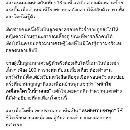
สองคนคลอดห่างกันเพียง 13 นาที แต่เกิดความผิดพลาดร้าย
แรงขึ้น เมื่อเจ้าหน้าที่โรงพยาบาลดังกล่าวได้สลับตัวทารกทั้ง
สองโดยไม่รู้ตัว
เด็กชายคนหนึ่งซึ่งเป็นลูกของครอบครัวร่ำรวยถูกส่งไปให้
หญิงชาวบ้านฐานะยากจนเลี้ยงดู ขณะที่ทารกอีกคนได้
เติบโตในครอบครัวมหาเศรษฐีโดยที่ไม่มีใครรู้ความจริงเลย
ตลอดหลายสิบปี
ชายผู้เป็นลูกมหาเศรษฐีตัวจริงต้องเติบโตขึ้นมาในห้องเช่า
เล็ก ๆ เพียง 100 ตารางฟุต กับแม่เลี้ยงเดี่ยว ต้องทำงาน
พาร์ทไทม์ตั้งแต่ยังเรียนหนังสือเพื่อจุนเจือครอบครัว และบ่อย
ครั้งที่เขามักถูกญาติและเพื่อนบ้านพูดแซวว่า
“หน้าไม่
เหมือนใครในบ้านเลย”
แต่ก็ไม่เคยคาดคิดว่าความแตกต่าง
นี้มีคำอธิบายที่สะเทือนใจเช่นนี้
และเมื่อโตขึ้น เขาประกอบอาชีพเป็น
“คนขับรถบรรทุก”
ใช้
ชีวิตเรียบง่ายและต้องต่อสู้กับความลำบากมาตลอดหก
ทศวรรษ