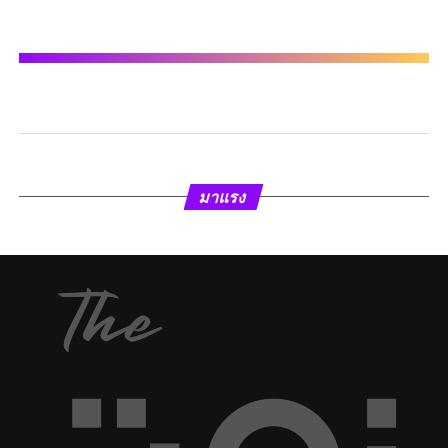
มาแรง