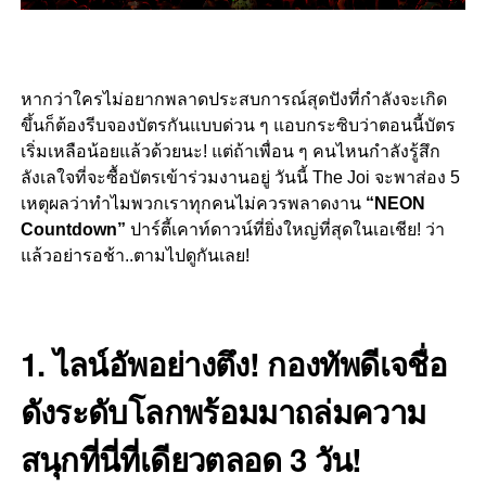
หากว่าใครไม่อยากพลาดประสบการณ์สุดปังที่กำลังจะเกิด
ขึ้นก็ต้องรีบจองบัตรกันแบบด่วน ๆ แอบกระซิบว่าตอนนี้บัตร
เริ่มเหลือน้อยแล้วด้วยนะ! แต่ถ้าเพื่อน ๆ คนไหนกำลังรู้สึก
ลังเลใจที่จะซื้อบัตรเข้าร่วมงานอยู่ วันนี้ The Joi จะพาส่อง 5
เหตุผลว่าทำไมพวกเราทุกคนไม่ควรพลาดงาน
“NEON
Countdown”
ปาร์ตี้เคาท์ดาวน์ที่ยิ่งใหญ่ที่สุดในเอเชีย! ว่า
แล้วอย่ารอช้า..ตามไปดูกันเลย!
1. ไลน์อัพอย่างตึง! กองทัพดีเจชื่อ
ดังระดับโลกพร้อมมาถล่มความ
สนุกที่นี่ที่เดียวตลอด 3 วัน!