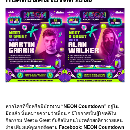
หากใครที่ซื้อหรือมีบัตรงาน
“NEON Countdown”
อยู่ใน
มือแล้ว นั่นหมายความว่าเพื่อน ๆ มีโอกาสเป็นผู้โชคดีใน
กิจกรรม Meet & Greet กับศิลปินคนโปรดด้วยกติกาง่ายแสน
ง่าย เพียงแค่คุณกดติดตาม
Facebook: NEON Countdown