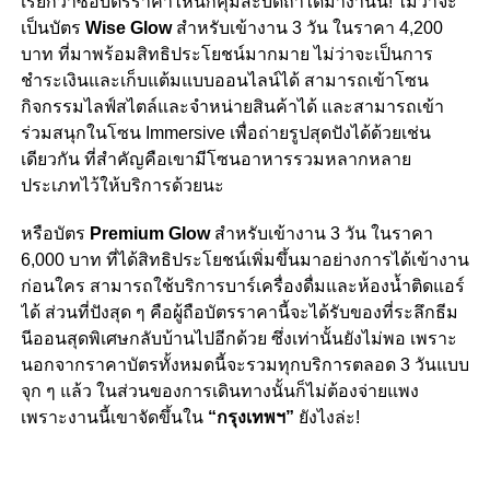
เรียกว่าซื้อบัตรราคาไหนก็คุ้มสะบัดถ้าได้มางานนี้! ไม่ว่าจะ
เป็นบัตร
Wise Glow
สำหรับเข้างาน 3 วัน ในราคา 4,200
บาท ที่มาพร้อมสิทธิประโยชน์มากมาย ไม่ว่าจะเป็นการ
ชำระเงินและเก็บแต้มแบบออนไลน์ได้ สามารถเข้าโซน
กิจกรรมไลฟ์สไตล์และจำหน่ายสินค้าได้ และสามารถเข้า
ร่วมสนุกในโซน Immersive เพื่อถ่ายรูปสุดปังได้ด้วยเช่น
เดียวกัน ที่สำคัญคือเขามีโซนอาหารรวมหลากหลาย
ประเภทไว้ให้บริการด้วยนะ
หรือบัตร
Premium Glow
สำหรับเข้างาน 3 วัน ในราคา
6,000 บาท ที่ได้สิทธิประโยชน์เพิ่มขึ้นมาอย่างการได้เข้างาน
ก่อนใคร สามารถใช้บริการบาร์เครื่องดื่มและห้องน้ำติดแอร์
ได้ ส่วนที่ปังสุด ๆ คือผู้ถือบัตรราคานี้จะได้รับของที่ระลึกธีม
นีออนสุดพิเศษกลับบ้านไปอีกด้วย ซึ่งเท่านั้นยังไม่พอ เพราะ
นอกจากราคาบัตรทั้งหมดนี้จะรวมทุกบริการตลอด 3 วันแบบ
จุก ๆ แล้ว ในส่วนของการเดินทางนั้นก็ไม่ต้องจ่ายแพง
เพราะงานนี้เขาจัดขึ้นใน
“กรุงเทพฯ”
ยังไงล่ะ!