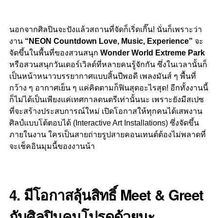
นอกจากศิลปินจะปังแล้วสถานที่จัดก็เริ่ดเกิ๊น! นั่นก็เพราะว่า
งาน
“NEON Countdown Love, Music, Experience”
จะ
จัดขึ้นในพื้นที่ของสวนสนุก
Wonder World
Extreme Park
หรือสวนสนุกวันเดอร์เวิลด์ที่หลายคนรู้จักกัน ซึ่งในเวลานั้นก็
เป็นหน้าหนาวบรรยากาศแบบสิ้นปีพอดี เพลงมันส์ ๆ พื้นที่
กว้าง ๆ อากาศเย็น ๆ แค่คิดตามก็ฟินสุดอะไรสุด!
อีกทั้งงานนี้
ก็ไม่ได้เป็นเพียงแค่เทศกาลดนตรีเท่านั้นนะ เพราะยังมีสเปซ
ที่จะสร้างประสบการณ์ใหม่ เปิดโอกาสให้ทุกคนได้เสพงาน
ศิลป์แบบโต้ตอบได้ (Interactive Art Installations) ซึ่งจัดขึ้น
ภายในงาน ใครเป็นสายถ่ายรูปสายคอนเทนต์ต้องไม่พลาดที่
จะเช็คอินมุมนี้ของงานน้า
4. มีโอกาสลุ้นสิทธิ์ Meet & Greet
กับศิลปินคนโปรดด้วยนะ