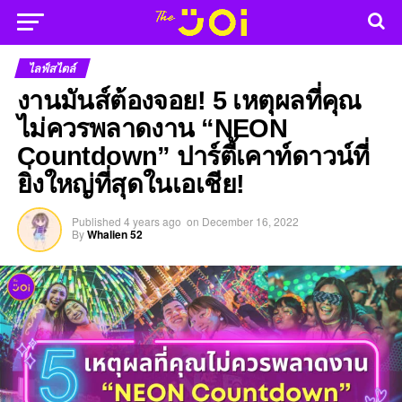
ไลฟ์สไตล์
งานมันส์ต้องจอย! 5 เหตุผลที่คุณ
ไม่ควรพลาดงาน “NEON
Countdown” ปาร์ตี้เคาท์ดาวน์ที่
ยิ่งใหญ่ที่สุดในเอเชีย!
Published
4 years ago
on
December 16, 2022
By
Whalien 52