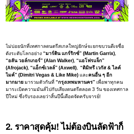
ไม่บ่อยนักที่เทศกาลดนตรีสเกลใหญ่ยักษ์จะยกขบวนดีเจชื่อ
ดังระดับโลกอย่าง
“มาร์ติน แกร์ริกซ์” (Martin Garrix)
,
“อลัน วอล์กเกอร์” (Alan Walker)
,
“แอโฟรแจ็ก”
(Afrojack)
,
“แอ็กซ์เวลล์” (Axwell)
,
“ดิมิทรี เวกัส & ไลค์
ไมค์” (Dimitri Vegas & Like Mike)
และ
คนอื่น ๆ อีก
มากมาย
มารวมตัวกันที่
“กรุงเทพมหานคร”
เพื่อพาทุกคน
มาระเบิดความมันส์ไปกับเสียงดนตรีตลอด 3 วัน ของเทศกาล
ปีใหม่ ซึ่งรับรองเลยว่าสิ้นปีนี้เดือดจัดครับจารย์!
2. ราคาสุดคุ้ม! ไม่ต้องบินลัดฟ้าก็