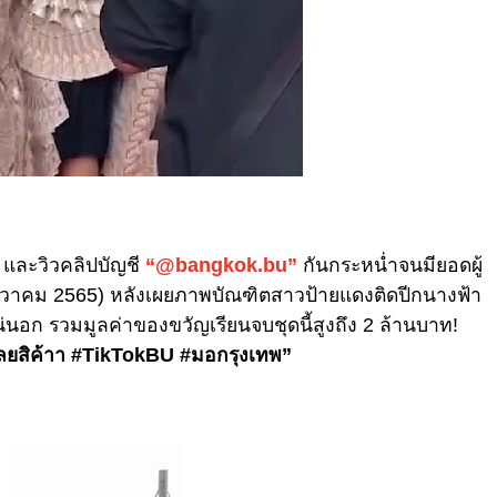
 และวิวคลิปบัญชี
“@bangkok.bu”
กันกระหน่ำจนมียอดผู้
ธันวาคม 2565) หลังเผยภาพบัณฑิตสาวป้ายแดงติดปีกนางฟ้า
นอก รวมมูลค่าของขวัญเรียนจบชุดนี้สูงถึง 2 ล้านบาท!
ปเลยสิค้าา #TikTokBU #มอกรุงเทพ”