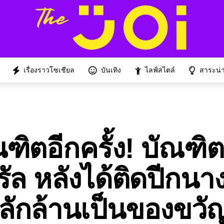
เรื่องราวโซเชียล
บันเทิง
ไลฟ์สไตล์
สาระน่าร
ฑิตอีกครั้ง! บัณฑิ
ล หลังได้ติดปีกนาง
ลักล้านเป็นของขวั