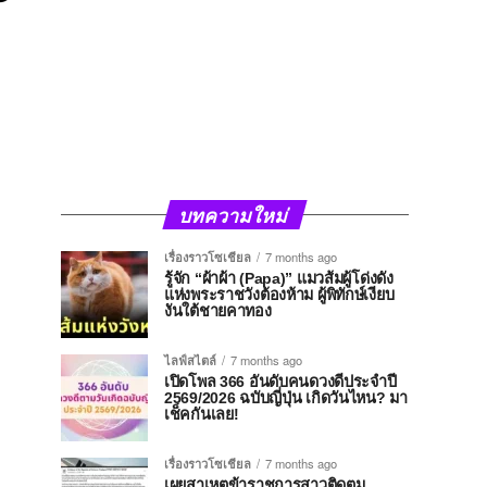
บทความใหม่
เรื่องราวโซเชียล
7 months ago
รู้จัก “ผ้าผ้า (Papa)” แมวส้มผู้โด่งดัง
แห่งพระราชวังต้องห้าม ผู้พิทักษ์เงียบ
งันใต้ชายคาทอง
ไลฟ์สไตล์
7 months ago
เปิดโพล 366 อันดับคนดวงดีประจำปี
2569/2026 ฉบับญี่ปุ่น เกิดวันไหน? มา
เช็คกันเลย!
เรื่องราวโซเชียล
7 months ago
เผยสาเหตุข้าราชการสาวติดตม.