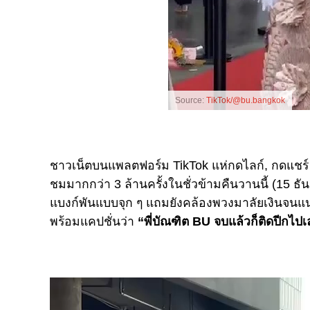
Source:
TikTok/@bu.bangkok
ชาวเน็ตบนแพลตฟอร์ม TikTok แห่กดไลก์, กดแชร์
ชมมากกว่า 3 ล้านครั้งในชั่วข้ามคืนวานนี้ (15 
แบงก์พันแบบจุก ๆ แถมยังคล้องพวงมาลัยเงินจนแน่
พร้อมแคปชั่นว่า
“พี่บัณฑิต BU จบแล้วก็ติดปีกไ
Video
Player