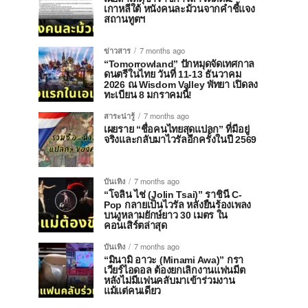
เกาหลีใต้ หนังคนละม้วนจากคำชี้แจง
สถานทูตฯ
ข่าวสาร
7 months ago
“Tomorrowland” ปักหมุดจัดเทศกาล
ดนตรีในไทย วันที่ 11-13 ธันวาคม
2026 ณ Wisdom Valley พัทยา เปิดลง
ทะเบียน 8 มกราคมนี้!
สาระน่ารู้
7 months ago
เผยราย “ชื่อคนไทยสุดแปลก” ที่มีอยู่
จริงและกลับมาไวรัลอีกครั้งในปี 2569
บันเทิง
7 months ago
“โจลิน ไช่ (Jolin Tsai)” ราชินี C-
Pop กลายเป็นไวรัล หลังยืนร้องเพลง
บนงูหลามยักษ์ยาว 30 เมตร ใน
คอนเสิร์ตล่าสุด
บันเทิง
7 months ago
“มินามิ อาวะ (Minami Awa)” กรา
เวียร์ไอดอล ต้องยกเลิกงานแฟนมีต
หลังไม่มีแฟนคลับมาเข้าร่วมงาน
แม้แต่คนเดียว