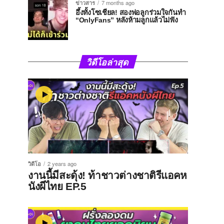
ข่าวสาร
7 months ago
อึ้งทั้งโซเชียล! สองพ่อลูกร่วมใจกันทำ
“OnlyFans” หลังห้ามลูกแล้วไม่ฟัง
วิดีโอล่าสุด
วิดีโอ
2 years ago
งานนี้มีสะดุ้ง! ท้าชาวต่างชาติรีแอคห
นังผีไทย EP.5