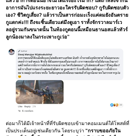
แล้ว อาการตอนนี้อาจไม่ได้แรงอะไรมาก? แต่ถ้าหลังจากนี้
อาการมันไปแรงระยะยาวอะใครรับผิดชอบ? กูรับผิดชอบตัว
เอง? ชีวิตกูเสี่ยง? แล้วราเป็นสารก่อมะเร็งแค่ดมยังอันตราย
กูแดกค่ะ!!! ถึงจะชิ้นเดียวแต่มึงดูเอา ราทั้งจักรวาลมาร์เว
ลอยู่รวมกันขนาดนั้น ในท้องกูตอนนี้เหมือนธานอสแล้วทัวร์
ลูกน้องมาลงในกระเพาะกูเว่อ”
ต่อมาก็ได้มีเจ้าหน้าที่ที่รับผิดชอบเข้ามาคอมเมนต์ใต้โพสต์ที่
เป็นประเด็นอยู่เช่นเดียวกัน โดยระบุว่า
“กราบขออภัยใน