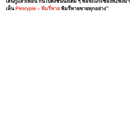
เล่นกูแล้วเพื่อน กินไปตั้งชิ้นนึงเต็ม ๆ พอจะแกะซองที่2พึ่งมา
เห็น
Pimrypie – พิมรี่พาย
พิมรี่พายขายทุกอย่าง”