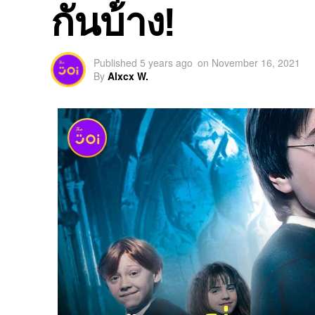
กันบ้าง!
Published
5 years ago
on
November 16, 2021
By
Alxcx W.