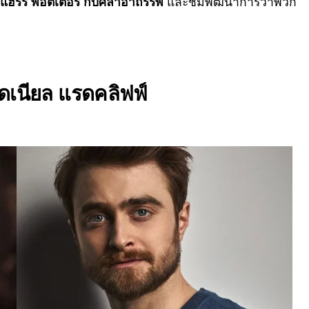
แฮร์รี่ พอตเตอร์ กับศิลาอาถรรพ์
และชมพัฒนาการว่าพวก
แดเนียล แรดคลิฟฟ์