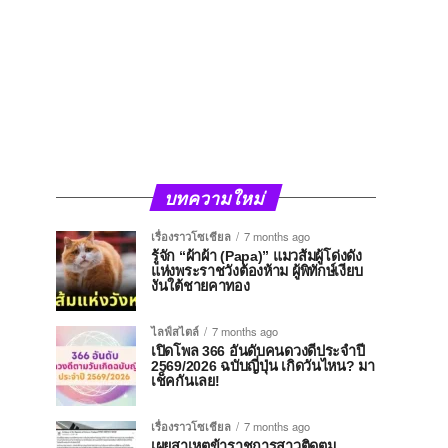
บทความใหม่
เรื่องราวโซเชียล
7 months ago
รู้จัก “ผ้าผ้า (Papa)” แมวส้มผู้โด่งดัง
แห่งพระราชวังต้องห้าม ผู้พิทักษ์เงียบ
งันใต้ชายคาทอง
ไลฟ์สไตล์
7 months ago
เปิดโพล 366 อันดับคนดวงดีประจำปี
2569/2026 ฉบับญี่ปุ่น เกิดวันไหน? มา
เช็คกันเลย!
เรื่องราวโซเชียล
7 months ago
เผยสาเหตุข้าราชการสาวติดตม.