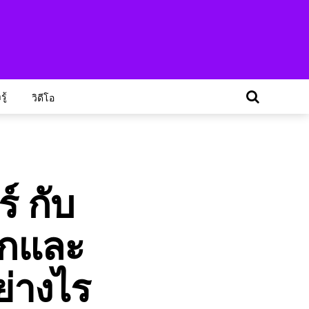
ู้
วิดีโอ
์ กับ
็กและ
ย่างไร