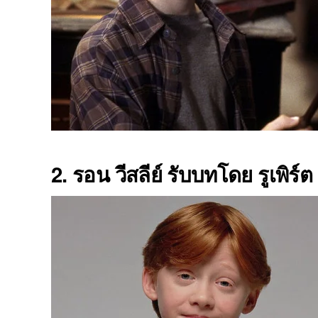
2. รอน วีสลีย์ รับบทโดย รูเพิร์ต