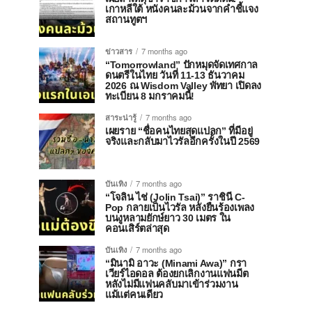
เกาหลีใต้ หนังคนละม้วนจากคำชี้แจง
สถานทูตฯ
ข่าวสาร
7 months ago
“Tomorrowland” ปักหมุดจัดเทศกาล
ดนตรีในไทย วันที่ 11-13 ธันวาคม
2026 ณ Wisdom Valley พัทยา เปิดลง
ทะเบียน 8 มกราคมนี้!
สาระน่ารู้
7 months ago
เผยราย “ชื่อคนไทยสุดแปลก” ที่มีอยู่
จริงและกลับมาไวรัลอีกครั้งในปี 2569
บันเทิง
7 months ago
“โจลิน ไช่ (Jolin Tsai)” ราชินี C-
Pop กลายเป็นไวรัล หลังยืนร้องเพลง
บนงูหลามยักษ์ยาว 30 เมตร ใน
คอนเสิร์ตล่าสุด
บันเทิง
7 months ago
“มินามิ อาวะ (Minami Awa)” กรา
เวียร์ไอดอล ต้องยกเลิกงานแฟนมีต
หลังไม่มีแฟนคลับมาเข้าร่วมงาน
แม้แต่คนเดียว