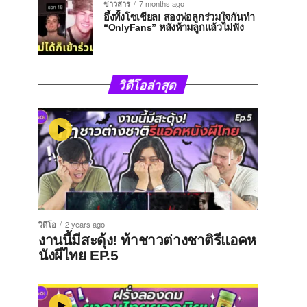
ข่าวสาร
7 months ago
อึ้งทั้งโซเชียล! สองพ่อลูกร่วมใจกันทำ
“OnlyFans” หลังห้ามลูกแล้วไม่ฟัง
วิดีโอล่าสุด
วิดีโอ
2 years ago
งานนี้มีสะดุ้ง! ท้าชาวต่างชาติรีแอคห
นังผีไทย EP.5