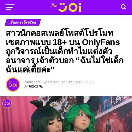
เรื่องราวโซเชียล
สาวนักคอสเพลย์โพสต์โปรโมท
เซตภาพแบบ 18+ บน OnlyFans
ถูกวิจารณ์เป็นเด็กทำไมแต่งตัว
อนาจาร เจ้าตัวบอก “ฉันไม่ใช่เด็ก
ฉันแค่เตี้ยค่ะ”
Published
3 years ago
on
February 8, 2023
By
Alxcx W.