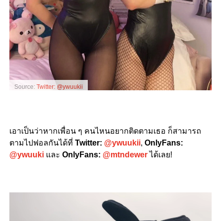
Source:
Twitter: @ywuukii
เอาเป็นว่าหากเพื่อน ๆ คนไหนอยากติดตามเธอ ก็สามารถ
ตามไปฟอลกันได้ที่
Twitter:
@ywuukii
,
OnlyFans:
@ywuuki
และ
OnlyFans:
@mtndewer
ได้เลย!