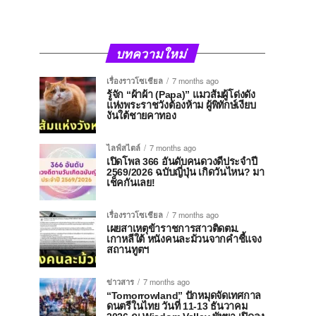
บทความใหม่
เรื่องราวโซเชียล
7 months ago
รู้จัก “ผ้าผ้า (Papa)” แมวส้มผู้โด่งดัง
แห่งพระราชวังต้องห้าม ผู้พิทักษ์เงียบ
งันใต้ชายคาทอง
ไลฟ์สไตล์
7 months ago
เปิดโพล 366 อันดับคนดวงดีประจำปี
2569/2026 ฉบับญี่ปุ่น เกิดวันไหน? มา
เช็คกันเลย!
เรื่องราวโซเชียล
7 months ago
เผยสาเหตุข้าราชการสาวติดตม.
เกาหลีใต้ หนังคนละม้วนจากคำชี้แจง
สถานทูตฯ
ข่าวสาร
7 months ago
“Tomorrowland” ปักหมุดจัดเทศกาล
ดนตรีในไทย วันที่ 11-13 ธันวาคม