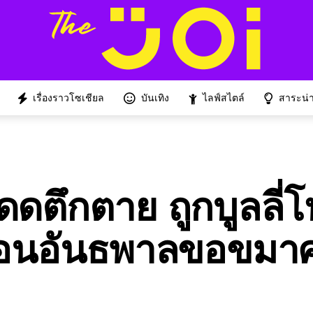
เรื่องราวโซเชียล
บันเทิง
ไลฟ์สไตล์
สาระน่าร
ดดตึกตาย ถูกบูลลี่
พื่อนอันธพาลขอขมา