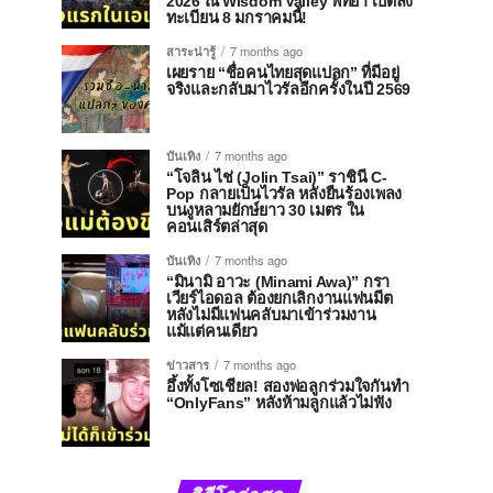
2026 ณ Wisdom Valley พัทยา เปิดลง
ทะเบียน 8 มกราคมนี้!
สาระน่ารู้
7 months ago
เผยราย “ชื่อคนไทยสุดแปลก” ที่มีอยู่
จริงและกลับมาไวรัลอีกครั้งในปี 2569
บันเทิง
7 months ago
“โจลิน ไช่ (Jolin Tsai)” ราชินี C-
Pop กลายเป็นไวรัล หลังยืนร้องเพลง
บนงูหลามยักษ์ยาว 30 เมตร ใน
คอนเสิร์ตล่าสุด
บันเทิง
7 months ago
“มินามิ อาวะ (Minami Awa)” กรา
เวียร์ไอดอล ต้องยกเลิกงานแฟนมีต
หลังไม่มีแฟนคลับมาเข้าร่วมงาน
แม้แต่คนเดียว
ข่าวสาร
7 months ago
อึ้งทั้งโซเชียล! สองพ่อลูกร่วมใจกันทำ
“OnlyFans” หลังห้ามลูกแล้วไม่ฟัง