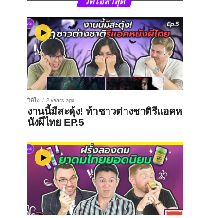
วิดีโอล่าสุด
วิดีโอ
2 years ago
งานนี้มีสะดุ้ง! ท้าชาวต่างชาติรีแอคห
นังผีไทย EP.5