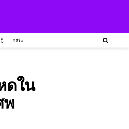
ู้
วิดีโอ
โหดใน
ศพ