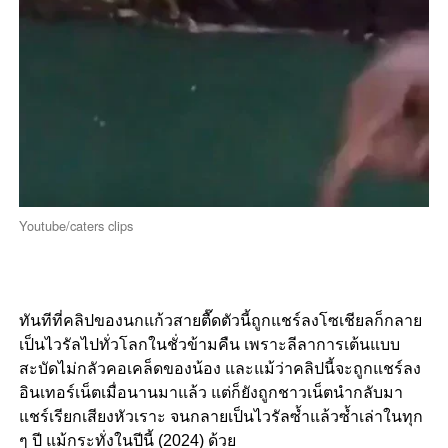
Youtube/caters clips
ทันทีที่คลิปของนกแก้วสายตื๊ดตัวนี้ถูกแชร์ลงโซเชียลก็กลาย
เป็นไวรัลไปทั่วโลกในชั่วข้ามคืน เพราะลีลาการเต้นแบบ
สะบัดไม่กลัวคอเคล็ดของน้อง และแม้ว่าคลิปนี้จะถูกแชร์ลง
อินเทอร์เน็ตเมื่อนานมาแล้ว แต่ก็ยังถูกชาวเน็ตนำกลับมา
แชร์เรียกเสียงหัวเราะ จนกลายเป็นไวรัลซ้ำแล้วซ้ำเล่าในทุก
ๆ ปี แม้กระทั่งในปีนี้ (2024) ด้วย