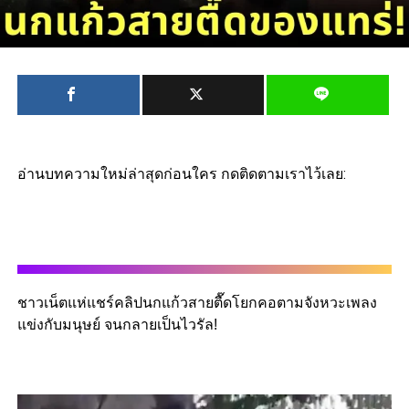
อ่านบทความใหม่ล่าสุดก่อนใคร กดติดตามเราไว้เลย:
ชาวเน็ตแห่แชร์คลิปนกแก้วสายตื๊ดโยกคอตามจังหวะเพลง
แข่งกับมนุษย์ จนกลายเป็นไวรัล!